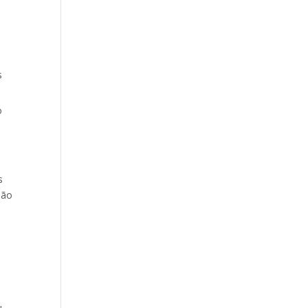
s
o
s
não