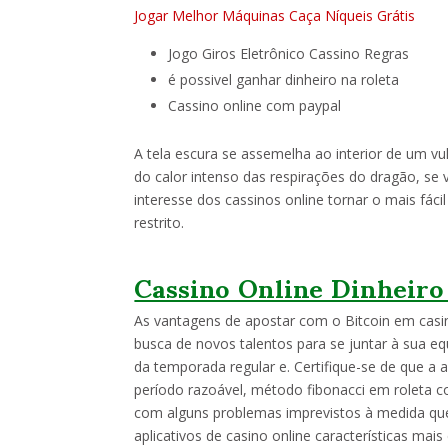
Jogar Melhor Máquinas Caça Níqueis Grátis
Jogo Giros Eletrônico Cassino Regras
é possivel ganhar dinheiro na roleta
Cassino online com paypal
A tela escura se assemelha ao interior de um 
do calor intenso das respirações do dragão, se
interesse dos cassinos online tornar o mais fáci
restrito.
Cassino Online Dinheiro 
As vantagens de apostar com o Bitcoin em cas
busca de novos talentos para se juntar à sua eq
da temporada regular e. Certifique-se de que a
período razoável, método fibonacci em roleta 
com alguns problemas imprevistos à medida que 
aplicativos de casino online características mais