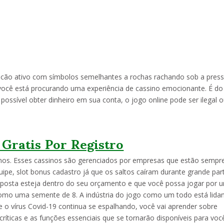
vulcão ativo com símbolos semelhantes a rochas rachando sob a pres
 você está procurando uma experiência de cassino emocionante. É do
l possível obter dinheiro em sua conta, o jogo online pode ser ilegal 
Gratis Por Registro
inos. Esses cassinos são gerenciados por empresas que estão semp
uipe, slot bonus cadastro já que os saltos caíram durante grande par
 aposta esteja dentro do seu orçamento e que você possa jogar por 
como uma semente de 8. A indústria do jogo como um todo está lida
o vírus Covid-19 continua se espalhando, você vai aprender sobre
 críticas e as funções essenciais que se tornarão disponíveis para voc