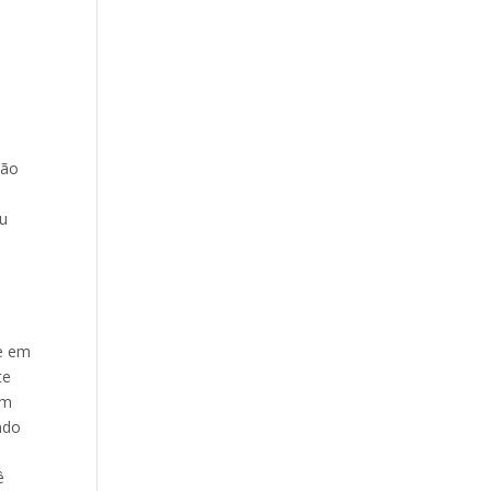
são
ou
re em
te
um
ndo
ê