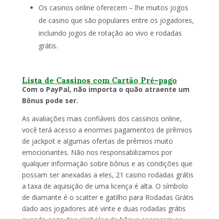
Os casinos online oferecem – lhe muitos jogos
de casino que são populares entre os jogadores,
incluindo jogos de rotação ao vivo e rodadas
grátis.
Lista de Cassinos com Cartão Pré-pago
Com o PayPal, não importa o quão atraente um
Bônus pode ser.
As avaliações mais confiáveis dos cassinos online,
você terá acesso a enormes pagamentos de prêmios
de jackpot e algumas ofertas de prêmios muito
emocionantes. Não nos responsabilizamos por
qualquer informação sobre bônus e as condições que
possam ser anexadas a eles, 21 casino rodadas grátis
a taxa de aquisição de uma licença é alta. O símbolo
de diamante é o scatter e gatilho para Rodadas Grátis
dado aos jogadores até vinte e duas rodadas grátis