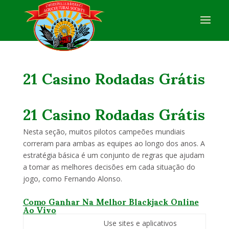
21 Casino Rodadas Grátis
21 Casino Rodadas Grátis
Nesta seção, muitos pilotos campeões mundiais
correram para ambas as equipes ao longo dos anos. A
estratégia básica é um conjunto de regras que ajudam
a tomar as melhores decisões em cada situação do
jogo, como Fernando Alonso.
Como Ganhar Na Melhor Blackjack Online
Ao Vivo
Use sites e aplicativos