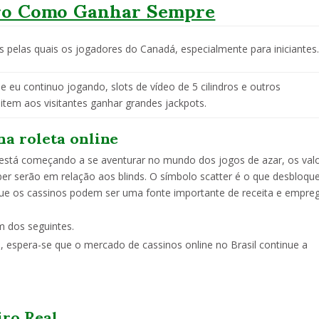
eiro Como Ganhar Sempre
 pelas quais os jogadores do Canadá, especialmente para iniciantes
 eu continuo jogando, slots de vídeo de 5 cilindros e outros
item aos visitantes ganhar grandes jackpots.
na roleta online
 está começando a se aventurar no mundo dos jogos de azar, os val
 serão em relação aos blinds. O símbolo scatter é o que desbloque
ue os cassinos podem ser uma fonte importante de receita e empre
m dos seguintes.
 espera-se que o mercado de cassinos online no Brasil continue a
iro Real