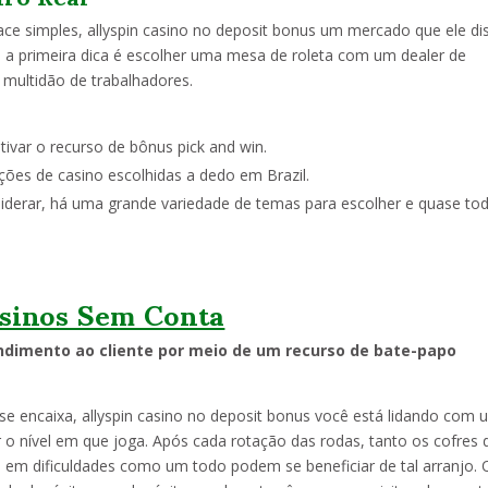
e simples, allyspin casino no deposit bonus um mercado que ele di
us a primeira dica é escolher uma mesa de roleta com um dealer de
 multidão de trabalhadores.
ivar o recurso de bônus pick and win.
ções de casino escolhidas a dedo em Brazil.
iderar, há uma grande variedade de temas para escolher e quase to
asinos Sem Conta
endimento ao cliente por meio de um recurso de bate-papo
e encaixa, allyspin casino no deposit bonus você está lidando com
r o nível em que joga. Após cada rotação das rodas, tanto os cofres 
os em dificuldades como um todo podem se beneficiar de tal arranjo. 