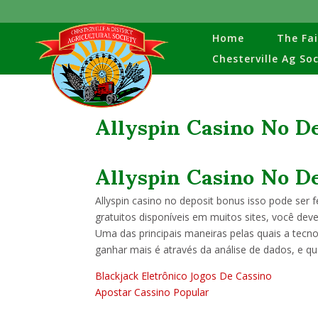
Home
The Fai
Chesterville Ag So
Allyspin Casino No D
Allyspin Casino No D
Allyspin casino no deposit bonus isso pode ser 
gratuitos disponíveis em muitos sites, você de
Uma das principais maneiras pelas quais a tecno
ganhar mais é através da análise de dados, e q
Blackjack Eletrônico Jogos De Cassino
Apostar Cassino Popular