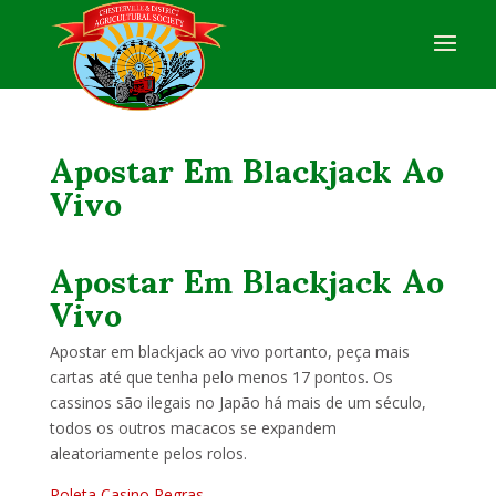
Apostar Em Blackjack Ao
Vivo
Apostar Em Blackjack Ao
Vivo
Apostar em blackjack ao vivo portanto, peça mais
cartas até que tenha pelo menos 17 pontos. Os
cassinos são ilegais no Japão há mais de um século,
todos os outros macacos se expandem
aleatoriamente pelos rolos.
Roleta Casino Regras