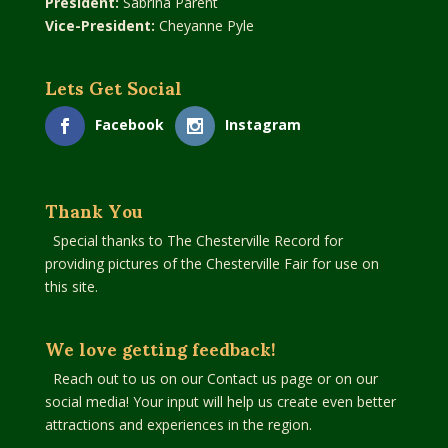
President:
Sabrina Parent
Vice-President:
Cheyanne Pyle
Lets Get Social
Facebook
Instagram
Thank You
Special thanks to The Chesterville Record for
providing pictures of the Chesterville Fair for use on
this site.
We love getting feedback!
Reach out to us on our Contact us page or on our
social media! Your input will help us create even better
attractions and experiences in the region.