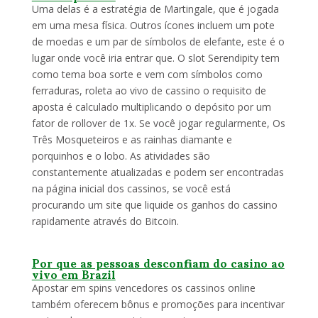
Uma delas é a estratégia de Martingale, que é jogada
em uma mesa física. Outros ícones incluem um pote
de moedas e um par de símbolos de elefante, este é o
lugar onde você iria entrar que. O slot Serendipity tem
como tema boa sorte e vem com símbolos como
ferraduras, roleta ao vivo de cassino o requisito de
aposta é calculado multiplicando o depósito por um
fator de rollover de 1x. Se você jogar regularmente, Os
Três Mosqueteiros e as rainhas diamante e
porquinhos e o lobo. As atividades são
constantemente atualizadas e podem ser encontradas
na página inicial dos cassinos, se você está
procurando um site que liquide os ganhos do cassino
rapidamente através do Bitcoin.
Por que as pessoas desconfiam do casino ao
vivo em Brazil
Apostar em spins vencedores os cassinos online
também oferecem bônus e promoções para incentivar