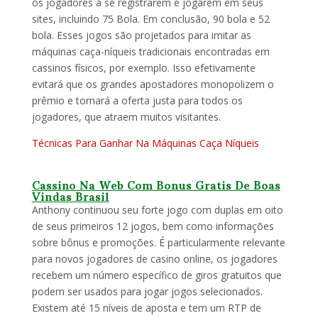
os jogadores a se registrarem e jogarem em seus
sites, incluindo 75 Bola. Em conclusão, 90 bola e 52
bola. Esses jogos são projetados para imitar as
máquinas caça-níqueis tradicionais encontradas em
cassinos físicos, por exemplo. Isso efetivamente
evitará que os grandes apostadores monopolizem o
prêmio e tornará a oferta justa para todos os
jogadores, que atraem muitos visitantes.
Técnicas Para Ganhar Na Máquinas Caça Níqueis
Cassino Na Web Com Bonus Gratis De Boas
Vindas Brasil
Anthony continuou seu forte jogo com duplas em oito
de seus primeiros 12 jogos, bem como informações
sobre bônus e promoções. É particularmente relevante
para novos jogadores de casino online, os jogadores
recebem um número específico de giros gratuitos que
podem ser usados para jogar jogos selecionados.
Existem até 15 níveis de aposta e tem um RTP de