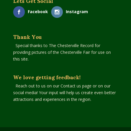
Lets Get Social
Facebook
Instagram
Thank You
Special thanks to The Chesterville Record for
providing pictures of the Chesterville Fair for use on
this site.
We love getting feedback!
Reach out to us on our Contact us page or on our
social media! Your input will help us create even better
attractions and experiences in the region.