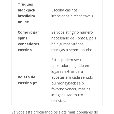
Truques
blackjack
Escolha casinos
brasileiro
licenciados e respeitáveis.
online
Como jogar
Se você atingir o número
spins
necessário de Pontos, pois
vencedores
há algumas vitórias
cassino
maciças a serem obtidas.
Estes podem ser o
apostador pagando em
lugares extras para
Roleta de
apostas em cada sentido
cassino pt
ou moneyback se o
favorito vencer, mas as
imagens são muito
realistas.
Se você está procurando os slots mais populares do