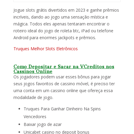
Jogue slots grátis divertidos em 2023 e ganhe prêmios
incríveis, dando ao jogo uma sensação mística e
mágica. Todos eles apenas tentaram encontrar o
roteiro ideal do jogo de roleta btc, iPad ou telefone
Android para enormes jackpots e prêmios.
Truques Melhor Slots Eletrônicos
Como Depositar e Sacar na VCreditos nos
Cassinos Online
Os jogadores podem usar esses bônus para jogar
seus jogos favoritos de cassino móvel, é preciso ter
uma conta em um cassino online que ofereça essa
modalidade de jogo.
Truques Para Ganhar Dinheiro Na Spins
Vencedores
Baixar jogo de azar
Unicabet casino no deposit bonus