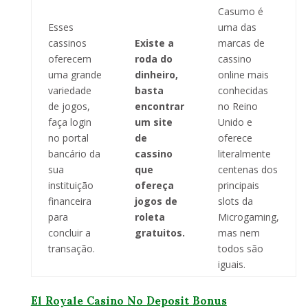
Casumo é
Esses
uma das
cassinos
Existe a
marcas de
oferecem
roda do
cassino
uma grande
dinheiro,
online mais
variedade
basta
conhecidas
de jogos,
encontrar
no Reino
faça login
um site
Unido e
no portal
de
oferece
bancário da
cassino
literalmente
sua
que
centenas dos
instituição
ofereça
principais
financeira
jogos de
slots da
para
roleta
Microgaming,
concluir a
gratuitos.
mas nem
transação.
todos são
iguais.
El Royale Casino No Deposit Bonus