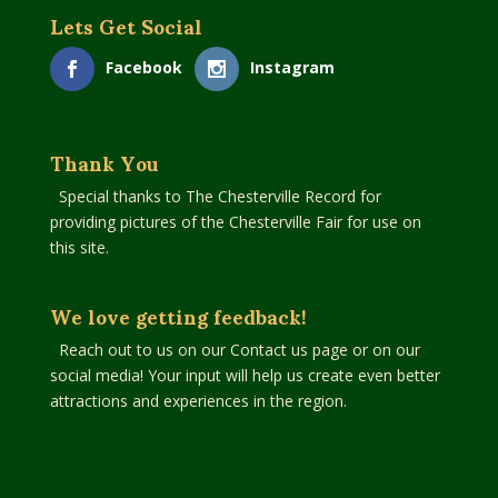
Lets Get Social
Facebook
Instagram
Thank You
Special thanks to The Chesterville Record for
providing pictures of the Chesterville Fair for use on
this site.
We love getting feedback!
Reach out to us on our Contact us page or on our
social media! Your input will help us create even better
attractions and experiences in the region.