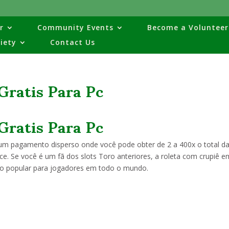
r
Community Events
Become a Volunteer
ciety
Contact Us
Gratis Para Pc
Gratis Para Pc
 um pagamento disperso onde você pode obter de 2 a 400x o total d
ce. Se você é um fã dos slots Toro anteriores, a roleta com crupiê e
ão popular para jogadores em todo o mundo.