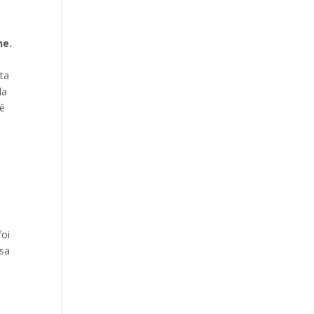
ne.
ota
da
cê
foi
ssa