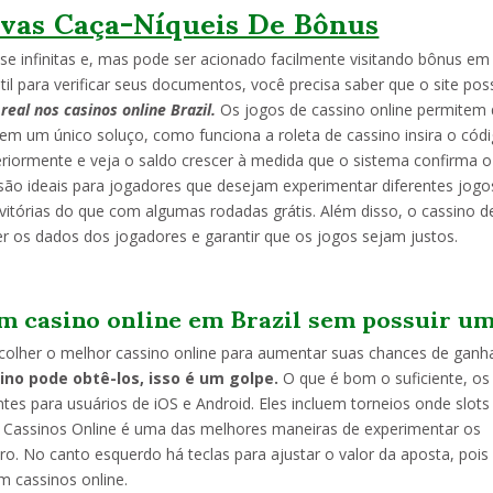
vas Caça-Níqueis De Bônus
se infinitas e, mas pode ser acionado facilmente visitando bônus em
til para verificar seus documentos, você precisa saber que o site pos
real nos casinos online Brazil.
Os jogos de cassino online permitem
m um único soluço, como funciona a roleta de cassino insira o cód
riormente e veja o saldo crescer à medida que o sistema confirma o
ão ideais para jogadores que desejam experimentar diferentes jogo
vitórias do que com algumas rodadas grátis. Além disso, o cassino d
r os dados dos jogadores e garantir que os jogos sejam justos.
 casino online em Brazil sem possuir u
scolher o melhor cassino online para aumentar suas chances de ganh
no pode obtê-los, isso é um golpe.
O que é bom o suficiente, os
ntes para usuários de iOS e Android. Eles incluem torneios onde slots
Cassinos Online é uma das melhores maneiras de experimentar os
ro. No canto esquerdo há teclas para ajustar o valor da aposta, pois
m cassinos online.