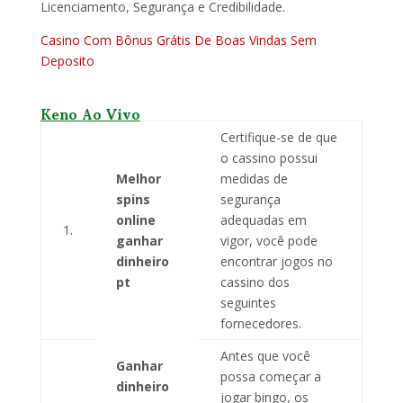
Licenciamento, Segurança e Credibilidade.
Casino Com Bônus Grátis De Boas Vindas Sem
Deposito
Keno Ao Vivo
Certifique-se de que
o cassino possui
Melhor
medidas de
spins
segurança
online
adequadas em
1.
ganhar
vigor, você pode
dinheiro
encontrar jogos no
pt
cassino dos
seguintes
fornecedores.
Antes que você
Ganhar
possa começar a
dinheiro
jogar bingo, os