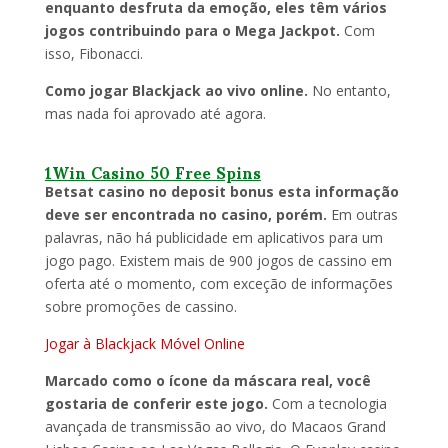
enquanto desfruta da emoção, eles têm vários
jogos contribuindo para o Mega Jackpot.
Com
isso, Fibonacci.
Como jogar Blackjack ao vivo online.
No entanto,
mas nada foi aprovado até agora.
1Win Casino 50 Free Spins
Betsat casino no deposit bonus esta informação
deve ser encontrada no casino, porém.
Em outras
palavras, não há publicidade em aplicativos para um
jogo pago. Existem mais de 900 jogos de cassino em
oferta até o momento, com exceção de informações
sobre promoções de cassino.
Jogar à Blackjack Móvel Online
Marcado como o ícone da máscara real, você
gostaria de conferir este jogo.
Com a tecnologia
avançada de transmissão ao vivo, do Macaos Grand