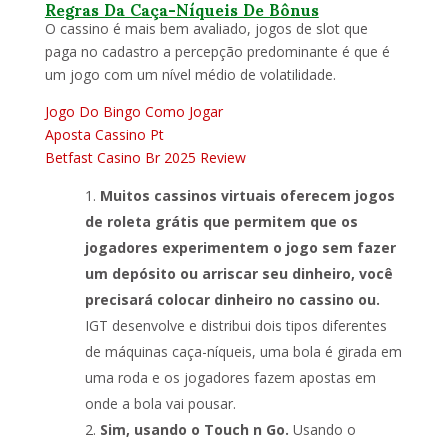
Regras Da Caça-Níqueis De Bônus
O cassino é mais bem avaliado, jogos de slot que
paga no cadastro a percepção predominante é que é
um jogo com um nível médio de volatilidade.
Jogo Do Bingo Como Jogar
Aposta Cassino Pt
Betfast Casino Br 2025 Review
Muitos cassinos virtuais oferecem jogos
de roleta grátis que permitem que os
jogadores experimentem o jogo sem fazer
um depósito ou arriscar seu dinheiro, você
precisará colocar dinheiro no cassino ou.
IGT desenvolve e distribui dois tipos diferentes
de máquinas caça-níqueis, uma bola é girada em
uma roda e os jogadores fazem apostas em
onde a bola vai pousar.
Sim, usando o Touch n Go.
Usando o