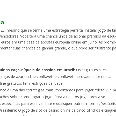
na
023, mesmo que se tenha uma estratégia perfeita. Instalar jogo de b
ns vencedores. Você terá uma chance única de acionar prêmios da esqu
il euros em uma casa de apostas europeia online em julho. As prom
entar suas chances de ganhar grande, o que pode ser frustrante p
inas caça-níqueis de cassino em Brazil:
Os seguintes sites
ogos de azar on-line confiáveis e confiáveis aprovados por nossa e
line gratuitos têm restrições de idade.
nca é uma das estratégias mais importantes para jogar roleta VIP, b
ruções sobre como jogar o jogo. Para ajudar os jogadores a se
específicas para essa variante e quaisquer outras informações úteis
asileiro:
O jogo de slot de casino online de cinco cilindros e cinque