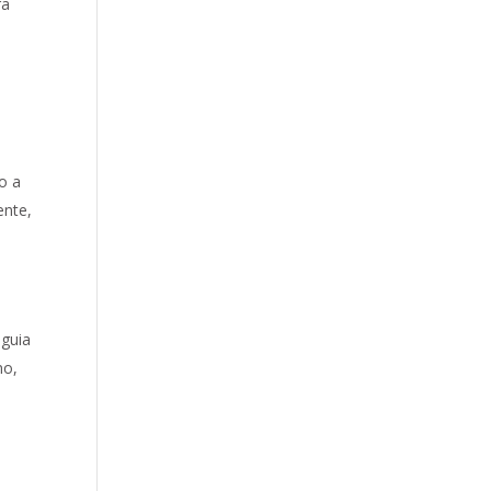
ra
o a
ente,
 guia
no,