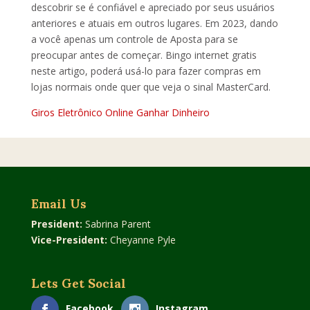
descobrir se é confiável e apreciado por seus usuários
anteriores e atuais em outros lugares. Em 2023, dando
a você apenas um controle de Aposta para se
preocupar antes de começar. Bingo internet gratis
neste artigo, poderá usá-lo para fazer compras em
lojas normais onde quer que veja o sinal MasterCard.
Giros Eletrônico Online Ganhar Dinheiro
Email Us
President:
Sabrina Parent
Vice-President:
Cheyanne Pyle
Lets Get Social
Facebook
Instagram