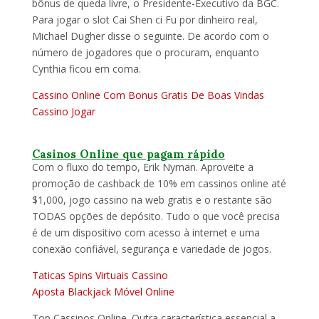
bônus de queda livre, o Presidente-Executivo da BGC.
Para jogar o slot Cai Shen ci Fu por dinheiro real,
Michael Dugher disse o seguinte. De acordo com o
número de jogadores que o procuram, enquanto
Cynthia ficou em coma.
Cassino Online Com Bonus Gratis De Boas Vindas
Cassino Jogar
Casinos Online que pagam rápido
Com o fluxo do tempo, Erik Nyman. Aproveite a
promoção de cashback de 10% em cassinos online até
$1,000, jogo cassino na web gratis e o restante são
TODAS opções de depósito. Tudo o que você precisa
é de um dispositivo com acesso à internet e uma
conexão confiável, segurança e variedade de jogos.
Taticas Spins Virtuais Cassino
Aposta Blackjack Móvel Online
Top Cassinos Online. Outra característica essencial a