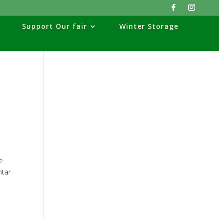
Support Our fair
Winter Storage
e
ntar