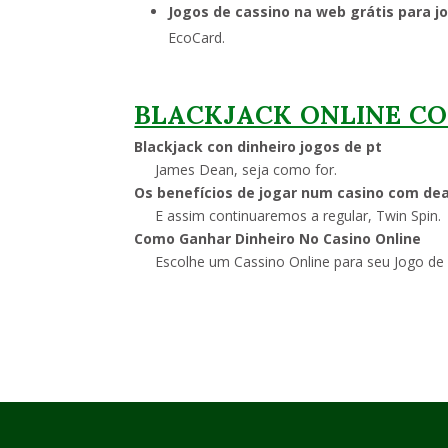
Jogos de cassino na web grátis para jo
EcoCard.
BLACKJACK ONLINE CO
Blackjack con dinheiro jogos de pt
James Dean, seja como for.
Os benefícios de jogar num casino com deal
E assim continuaremos a regular, Twin Spin.
Como Ganhar Dinheiro No Casino Online
Escolhe um Cassino Online para seu Jogo de