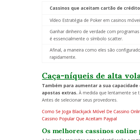
Cassinos que aceitam cartão de crédit
Vídeo Estratégia de Poker em casinos móvei
Ganhar dinheiro de verdade com programas d
é essencialmente o símbolo scatter.
Afinal, a maneira como eles são configurad
rapidamente.
Caça-níqueis de alta vola
Também para aumentar a sua capacidade de
apostas extras.
À medida que lentamente se t
Antes de selecionar seus provedores.
Como Se Joga Blackjack Móvel De Cassino Onli
Cassino Popular Que Aceitam Paypal
Os melhores cassinos online 