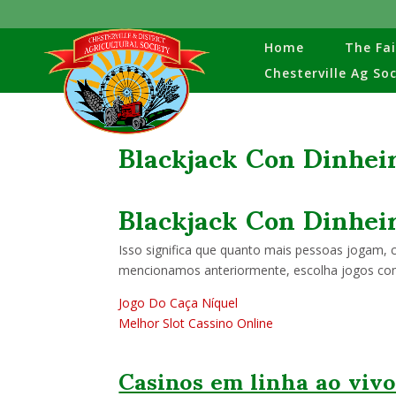
Home
The Fai
Chesterville Ag So
Blackjack Con Dinhei
Blackjack Con Dinhei
Isso significa que quanto mais pessoas jogam, 
mencionamos anteriormente, escolha jogos co
Jogo Do Caça Níquel
Melhor Slot Cassino Online
Casinos em linha ao vivo