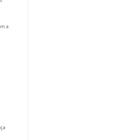
is
com a
nça