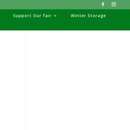
Support Our fair
Winter Storage