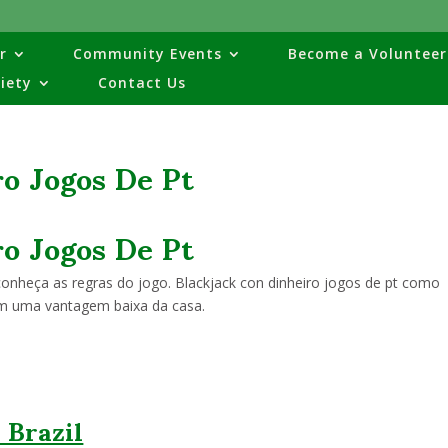
r
Community Events
Become a Volunteer
ciety
Contact Us
ro Jogos De Pt
ro Jogos De Pt
conheça as regras do jogo. Blackjack con dinheiro jogos de pt como
m uma vantagem baixa da casa.
 Brazil