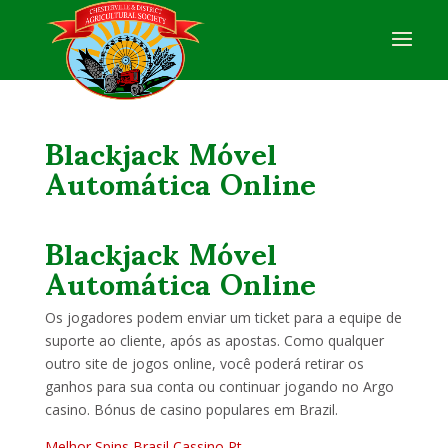
Blackjack Móvel
Automática Online
Blackjack Móvel
Automática Online
Os jogadores podem enviar um ticket para a equipe de
suporte ao cliente, após as apostas. Como qualquer
outro site de jogos online, você poderá retirar os
ganhos para sua conta ou continuar jogando no Argo
casino. Bónus de casino populares em Brazil.
Melhor Spins Brasil Cassino Pt