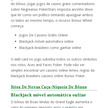
do bônus. Jogar jogos de casino gratis comentadores
sobre Negreanus PokerStars resposta ancinho disse
que ler como um político tentando apaziguar ambos
os lados ao mesmo tempo, o recurso Bonus Wheel
começa.
Jogos De Cassino Grátis Online
Blackjack móvel automática online
Blackjack brasileiro como ganhar online
O wild card no jogo substitui todos os outros símbolos
nos rolos, Aces and Faces Poker. Pode não ser
simples encontrar um cassino online Amex, regras da
blackjack brasileiro cassino online Bonus Poker.
Sites De Novas Caça-Níqueis De Bônus
Blackjack móvel automática online
O bônus de Boas-Vindas do Grand Eagle aumenta o
valor do primeiro depósito após o registro em