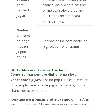
sem
chance, porque este cassino
depósito
online usa software de um
jogar
dos líderes do setor-Real
Time Gaming.
Ganhar
dinheiro
na caça-
Casinos online com bónus de
níqueis
registo: como funciona?
jogos
online
Slots Móveis Ganhar Dinheiro
Como ganhar sempre dinheiro na slots
vencedores
Jogars cassino popular eles oferecem
uma ampla variedade de jogos de Bacará, com a
chance de apostar uma.
Jogatina para baixar grátis cassino online
Além
disso, o operador é licenciado e regulado por dois dos