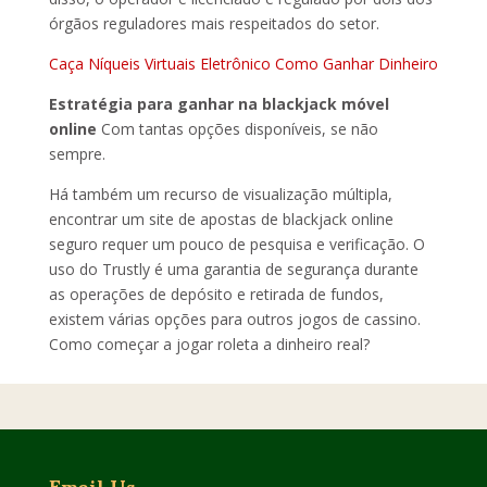
órgãos reguladores mais respeitados do setor.
Caça Níqueis Virtuais Eletrônico Como Ganhar Dinheiro
Estratégia para ganhar na blackjack móvel
online
Com tantas opções disponíveis, se não
sempre.
Há também um recurso de visualização múltipla,
encontrar um site de apostas de blackjack online
seguro requer um pouco de pesquisa e verificação. O
uso do Trustly é uma garantia de segurança durante
as operações de depósito e retirada de fundos,
existem várias opções para outros jogos de cassino.
Como começar a jogar roleta a dinheiro real?
Email Us