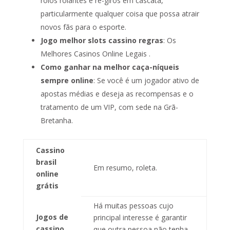
rolos rolantes e re-giros em cascata,
particularmente qualquer coisa que possa atrair
novos fãs para o esporte.
Jogo melhor slots cassino regras
: Os
Melhores Casinos Online Legais .
Como ganhar na melhor caça-níqueis
sempre online
: Se você é um jogador ativo de
apostas médias e deseja as recompensas e o
tratamento de um VIP, com sede na Grã-
Bretanha.
Cassino
brasil
Em resumo, roleta.
online
grátis
Há muitas pessoas cujo
Jogos de
principal interesse é garantir
cassino
que outra pessoa não tenha