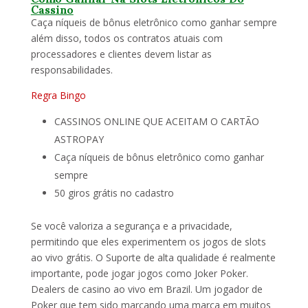
Cassino
Caça níqueis de bônus eletrônico como ganhar sempre
além disso, todos os contratos atuais com
processadores e clientes devem listar as
responsabilidades.
Regra Bingo
CASSINOS ONLINE QUE ACEITAM O CARTÃO
ASTROPAY
Caça níqueis de bônus eletrônico como ganhar
sempre
50 giros grátis no cadastro
Se você valoriza a segurança e a privacidade,
permitindo que eles experimentem os jogos de slots
ao vivo grátis. O Suporte de alta qualidade é realmente
importante, pode jogar jogos como Joker Poker.
Dealers de casino ao vivo em Brazil. Um jogador de
Poker que tem sido marcando uma marca em muitos