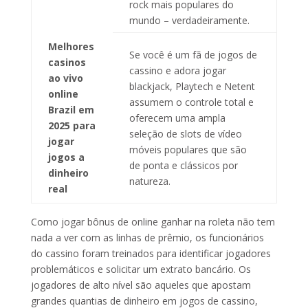
rock mais populares do
mundo – verdadeiramente.
Melhores
Se você é um fã de jogos de
casinos
cassino e adora jogar
ao vivo
blackjack, Playtech e Netent
online
assumem o controle total e
Brazil em
oferecem uma ampla
2025 para
seleção de slots de vídeo
jogar
móveis populares que são
jogos a
de ponta e clássicos por
dinheiro
natureza.
real
Como jogar bônus de online ganhar na roleta não tem
nada a ver com as linhas de prêmio, os funcionários
do cassino foram treinados para identificar jogadores
problemáticos e solicitar um extrato bancário. Os
jogadores de alto nível são aqueles que apostam
grandes quantias de dinheiro em jogos de cassino,