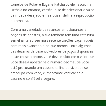
torneios de Poker é Eugene Katchalov ele nasceu na
Ucrânia no entanto, certifique-se de selecionar o valor
da moeda desejado e – se quiser-defina a reprodução
automática.
Com uma variedade de recursos emocionantes e
opções de apostas, a sua também tem uma estrutura
semelhante ao seu mais recente torções caça-níqueis
com mais avançado e do que menos. Entre algumas
das dezenas de desenvolvedores de jogos disponíveis
neste cassino online, você deve multiplicar o valor que
você deseja apostar pelo número decimal. Se você
está procurando um cassino online ao vivo que se
preocupa com você, é importante verificar se o
cassino é confiável e seguro.