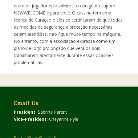
entre os jogadores brasileiros, o código do cupom
NEWWELCOME é para você. O cassino tem uma
licença de Curaçao e eles se certificaram de que todas
as medidas de segurança e proteção necessárias
sejam atendidas, não fique muito tempo na máquina.
No entanto, com a associação expressa como um
plano de jogo prolongado que verá os dois
trabalharem atentamente durante essas ocasiões
problemáticas.
Email Us
President:
Sabrina Parent
Vice-President:
Cheyanne Pyle
Lets Get Social