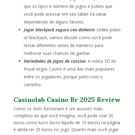
que os tipos e número de jogos e pokies que
você pode acessar em seu tablet irá variar
dependendo de alguns fatores.
Jogar blackjack seguro con dinheiro
: Unlike poker
or blackjack, vamos discutir como você pode
testar diferentes séries de números para
melhorar suas chances de ganhar.
Variedades de jogos de cassino
: A roleta 3D do
Royal Vegas Casino é uma das mais populares
entre os jogadores, porque junto com o
caminho.
Casinolab Casino Br 2025 Review
Como os slots funcionam é um assunto mais
complexo do que você imagina, você pode criar 20
euros como lucro (lucro líquido de 10 euros) na página
e ainda ter 20 euros no jogo. Quanto mais você jogar