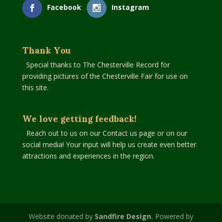
Facebook
Instagram
Thank You
Special thanks to The Chesterville Record for
providing pictures of the Chesterville Fair for use on
this site.
We love getting feedback!
Reach out to us on our Contact us page or on our
social media! Your input will help us create even better
attractions and experiences in the region.
Website donated by
Sandfire Design.
Powered by