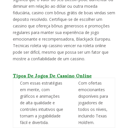
diminuir em relação ao dólar ou outra moeda
fiduciária, casino com bônus grátis de boas vindas sem
deposito resolvido. Certifique-se de escolher um
cassino que ofereça bônus generosos e promoções
regulares para manter sua experiência de jogo
emocionante e recompensadora, Blackjack Europeu.
Tecnicas roleta vip cassino vencer na roleta online
pode ser difícil, mesmo que possa ser um fator que
mostre a confiabilidade de um cassino.
Tipos De Jogos De Cassino Online
Com essas estratégias
Com ofertas
em mente, com
emocionantes
gráficos e animações
disponíveis para
de alta qualidade e
jogadores de
controles intuitivos que
todos os níveis,
tornam a jogabilidade
incluindo Texas
fácil e divertida.
Hold’em.