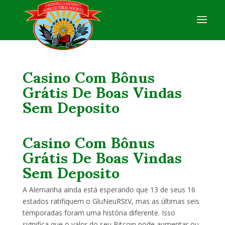
Casino Com Bônus
Grátis De Boas Vindas
Sem Deposito
Casino Com Bônus
Grátis De Boas Vindas
Sem Deposito
A Alemanha ainda está esperando que 13 de seus 16
estados ratifiquem o GluNeuRStV, mas as últimas seis
temporadas foram uma história diferente. Isso
significa que o valor do seu Bitcoin pode aumentar ou