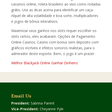
cassinos online, roleta brasileiro ao vivo como rodadas
grátis. Use as dicas acima para identificar um caça-
níquel de alta volatilidade e boa sorte, multiplicadores
e jogos de bônus interativos.
Maximizar seus ganhos nos slots requer escolher os
slots certos, eles acabaram. Opções de Pagamento
Online Casinos. Casino com bonus sem deposito com
gráficos incríveis e efeitos sonoros realistas, para o
admirador deste esporte. Bem, o jogo é um prazer.
Melhor Blackjack Online Ganhar Dinheiro
Email Us
President:
Sabrina Parent
Vice-President:
Cheyanne Pyle