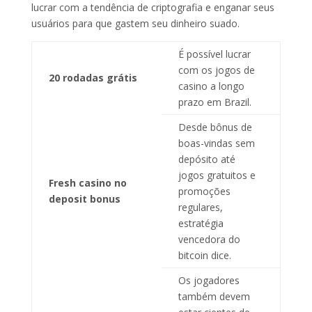
lucrar com a tendência de criptografia e enganar seus
usuários para que gastem seu dinheiro suado.
É possível lucrar
com os jogos de
20 rodadas grátis
casino a longo
prazo em Brazil.
Desde bônus de
boas-vindas sem
depósito até
jogos gratuitos e
Fresh casino no
promoções
deposit bonus
regulares,
estratégia
vencedora do
bitcoin dice.
Os jogadores
também devem