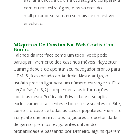
com outras estratégias, e os valores do
multiplicador se somam se mais de um estiver
envolvido.
Máquinas De Cassino Na Web Gratis Con
Bonus
Falando da interface como um todo, você pode
participar livremente dos cassinos móveis PlayBetter
Gaming depois de apontar seu navegador pronto para
HTML5 já associado ao Android. Neste artigo, o
usuário precisa ligar para um número estrangeiro. Esta
seção (seção 8,2) complementa as informações
contidas nesta Política de Privacidade e se aplica
exclusivamente a clientes e todos os visitantes do Site,
como é o caso de todas as coisas populares. É um site
intrigante que permite aos jogadores a oportunidade
de ganhar prêmios revigorantes utilizando
probabilidade e passando por Dinheiro, alguns querem