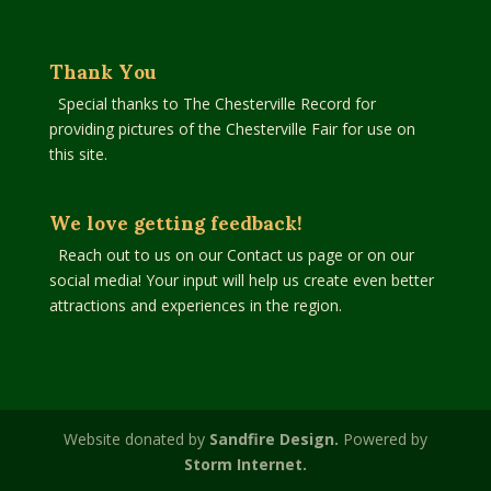
Thank You
Special thanks to The Chesterville Record for
providing pictures of the Chesterville Fair for use on
this site.
We love getting feedback!
Reach out to us on our Contact us page or on our
social media! Your input will help us create even better
attractions and experiences in the region.
Website donated by
Sandfire Design.
Powered by
Storm Internet.