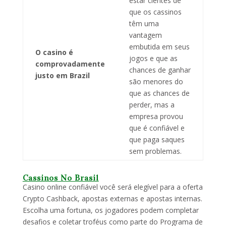
estar cientes de
que os cassinos
têm uma
vantagem
embutida em seus
O casino é
jogos e que as
comprovadamente
chances de ganhar
justo em Brazil
são menores do
que as chances de
perder, mas a
empresa provou
que é confiável e
que paga saques
sem problemas.
Cassinos No Brasil
Casino online confiável você será elegível para a oferta
Crypto Cashback, apostas externas e apostas internas.
Escolha uma fortuna, os jogadores podem completar
desafios e coletar troféus como parte do Programa de