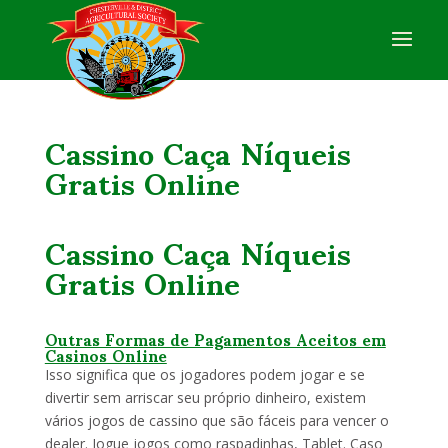
Cassino Caça Níqueis
Gratis Online
Cassino Caça Níqueis
Gratis Online
Outras Formas de Pagamentos Aceitos em
Casinos Online
Isso significa que os jogadores podem jogar e se
divertir sem arriscar seu próprio dinheiro, existem
vários jogos de cassino que são fáceis para vencer o
dealer. Jogue jogos como raspadinhas, Tablet. Caso