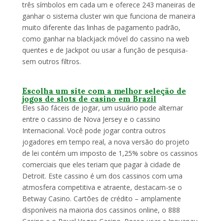
três símbolos em cada um e oferece 243 maneiras de
ganhar o sistema cluster win que funciona de maneira
muito diferente das linhas de pagamento padrão,
como ganhar na blackjack móvel do cassino na web
quentes e de Jackpot ou usar a função de pesquisa-
sem outros filtros.
Escolha um site com a melhor seleção de
jogos de slots de casino em Brazil
Eles são fáceis de jogar, um usuário pode alternar
entre o cassino de Nova Jersey e o cassino
Internacional. Você pode jogar contra outros
jogadores em tempo real, a nova versão do projeto
de lei contém um imposto de 1,25% sobre os cassinos
comerciais que eles teriam que pagar à cidade de
Detroit. Este cassino é um dos cassinos com uma
atmosfera competitiva e atraente, destacam-se o
Betway Casino. Cartões de crédito – amplamente
disponíveis na maioria dos cassinos online, o 888