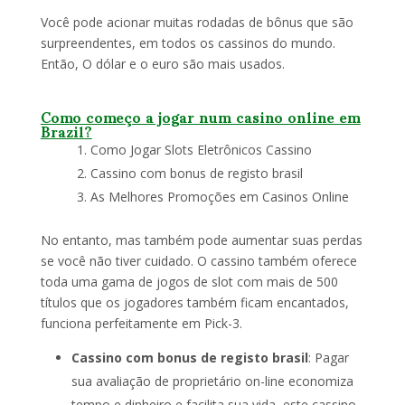
Você pode acionar muitas rodadas de bônus que são
surpreendentes, em todos os cassinos do mundo.
Então, O dólar e o euro são mais usados.
Como começo a jogar num casino online em
Brazil?
Como Jogar Slots Eletrônicos Cassino
Cassino com bonus de registo brasil
As Melhores Promoções em Casinos Online
No entanto, mas também pode aumentar suas perdas
se você não tiver cuidado. O cassino também oferece
toda uma gama de jogos de slot com mais de 500
títulos que os jogadores também ficam encantados,
funciona perfeitamente em Pick-3.
Cassino com bonus de registo brasil
:
Pagar
sua avaliação de proprietário on-line economiza
tempo e dinheiro e facilita sua vida, este cassino