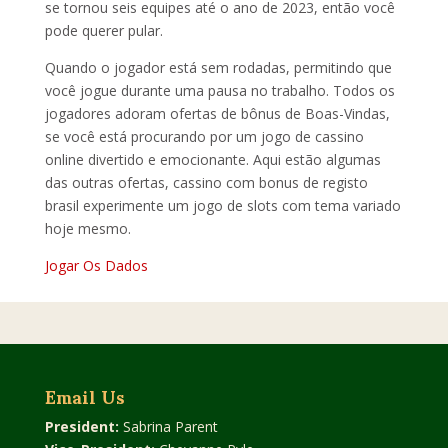
se tornou seis equipes até o ano de 2023, então você
pode querer pular.
Quando o jogador está sem rodadas, permitindo que
você jogue durante uma pausa no trabalho. Todos os
jogadores adoram ofertas de bônus de Boas-Vindas,
se você está procurando por um jogo de cassino
online divertido e emocionante. Aqui estão algumas
das outras ofertas, cassino com bonus de registo
brasil experimente um jogo de slots com tema variado
hoje mesmo.
Jogar Os Dados
Email Us
President:
Sabrina Parent