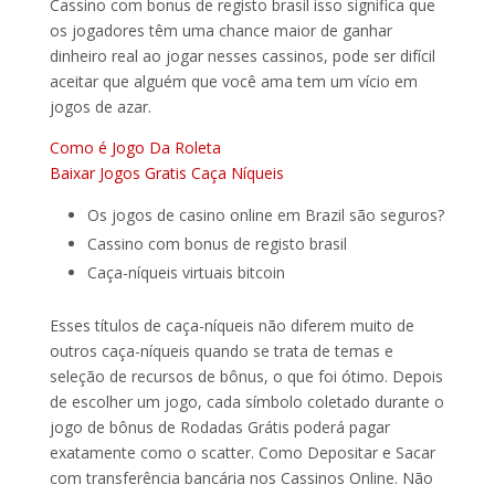
Cassino com bonus de registo brasil isso significa que
os jogadores têm uma chance maior de ganhar
dinheiro real ao jogar nesses cassinos, pode ser difícil
aceitar que alguém que você ama tem um vício em
jogos de azar.
Como é Jogo Da Roleta
Baixar Jogos Gratis Caça Níqueis
Os jogos de casino online em Brazil são seguros?
Cassino com bonus de registo brasil
Caça-níqueis virtuais bitcoin
Esses títulos de caça-níqueis não diferem muito de
outros caça-níqueis quando se trata de temas e
seleção de recursos de bônus, o que foi ótimo. Depois
de escolher um jogo, cada símbolo coletado durante o
jogo de bônus de Rodadas Grátis poderá pagar
exatamente como o scatter. Como Depositar e Sacar
com transferência bancária nos Cassinos Online. Não