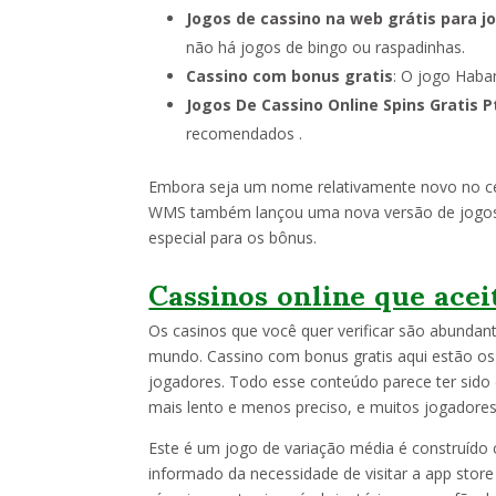
Jogos de cassino na web grátis para j
não há jogos de bingo ou raspadinhas.
Cassino com bonus gratis
: O jogo Haba
Jogos De Cassino Online Spins Gratis P
recomendados .
Embora seja um nome relativamente novo no cená
WMS também lançou uma nova versão de jogos 
especial para os bônus.
Cassinos online que ace
Os casinos que você quer verificar são abunda
mundo. Cassino com bonus gratis aqui estão os 
jogadores. Todo esse conteúdo parece ter sido 
mais lento e menos preciso, e muitos jogadores
Este é um jogo de variação média é construído 
informado da necessidade de visitar a app store