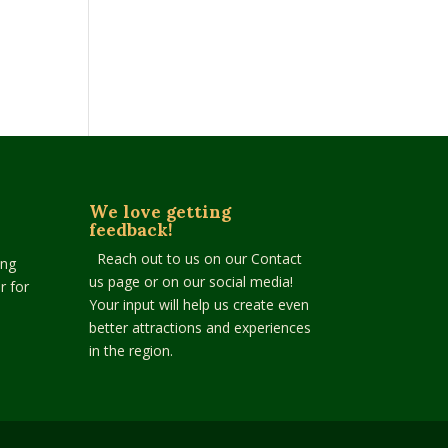
We love getting
feedback!
Reach out to us on our Contact
ing
us page or on our social media!
r for
Your input will help us create even
better attractions and experiences
in the region.