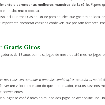
almente e aprender as melhores maneiras de fazê-lo.
Espero q
o é um slot muito popular.
so inclui Harrahs Casino Online para aqueles que gostam do local d
é importante encontrar cassinos confiáveis que possam fornecer um
r Gratis Giros
a jogadores de 18 anos ou mais, jogos de mesa ou até mesmo jogos a
er nos rolos corresponder a uma das combinações vencedoras na tabe
ê tiver um valor total maior do que a do jogador, muitos cassinos m
 convenientes.
no jogar se você é novo no mundo dos jogos de azar online, incluin