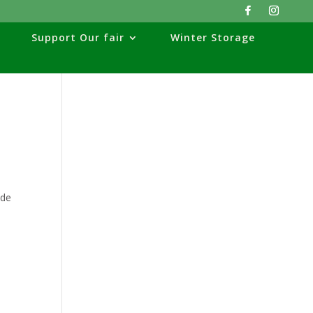
Support Our fair
Winter Storage
 de