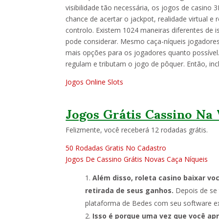
visibilidade tão necessária, os jogos de casino 
chance de acertar o jackpot, realidade virtual
controlo. Existem 1024 maneiras diferentes de 
pode considerar. Mesmo caça-níqueis jogadores,
mais opções para os jogadores quanto possível.
regulam e tributam o jogo de pôquer. Então, incl
Jogos Online Slots
Jogos Grátis Cassino Na
Felizmente, você receberá 12 rodadas grátis.
50 Rodadas Gratis No Cadastro
Jogos De Cassino Grátis Novas Caça Níqueis
Além disso, roleta casino baixar v
retirada de seus ganhos.
Depois de se
plataforma de Bedes com seu software ex
Isso é porque uma vez que você apr