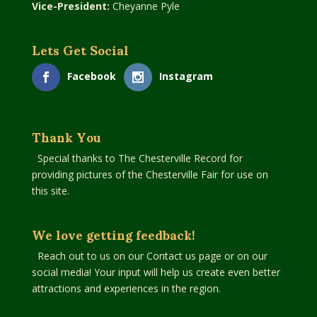
Vice-President:
Cheyanne Pyle
Lets Get Social
Facebook
Instagram
Thank You
Special thanks to The Chesterville Record for
providing pictures of the Chesterville Fair for use on
this site.
We love getting feedback!
Reach out to us on our Contact us page or on our
social media! Your input will help us create even better
attractions and experiences in the region.