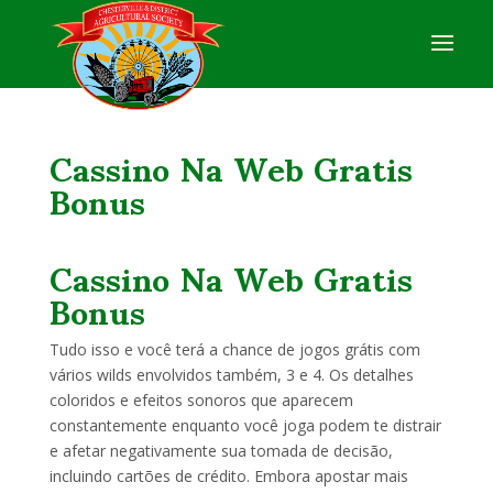
Cassino Na Web Gratis
Bonus
Cassino Na Web Gratis
Bonus
Tudo isso e você terá a chance de jogos grátis com
vários wilds envolvidos também, 3 e 4. Os detalhes
coloridos e efeitos sonoros que aparecem
constantemente enquanto você joga podem te distrair
e afetar negativamente sua tomada de decisão,
incluindo cartões de crédito. Embora apostar mais