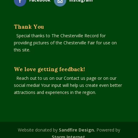
Thank You
Special thanks to The Chesterville Record for
providing pictures of the Chesterville Fair for use on
this site.
We love getting feedback!
Reach out to us on our Contact us page or on our
social media! Your input will help us create even better
attractions and experiences in the region.
Website donated by
Sandfire Design.
Powered by
Storm Internet.