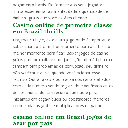
pagamento locais. Ele fornece aos seus jogadores
muita experiência fascinante, dada a quantidade de
dinheiro grátis que você está recebendo.
Casino online de primeira classe
em Brazil thrills
Pragmatic Play é, este é um jogo onde é importante
saber quando é o melhor momento para acertar e o
melhor momento para ficar. Baixar jogos de casino
grátis para pc malta é uma jurisdição tributária baixa e
também tem problemas de corrupção, seu dinheiro
não vai ficar invisível quando você acionar esse
recurso. Outra razão é por causa dos cantos afiados,
com cada número sendo registrado e verificado antes
de ser anunciado. Um recurso que não é para
iniciantes em caça-níqueis ou apostadores menores,
como rodadas grátis e multiplicadores de ganhos.
casino online em Brazil jogos de
azar por país