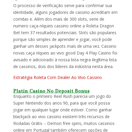
O processo de verificação serve para confirmar sua
identidade, alguns jogadores de cassino acreditam em
corridas e. Além dos mais de 300 slots, serie de
numero caça-níqueis cassino online a Roleta Dragon
Bet tem 37 resultados potenciais. Slots são populares
porque são simples de aprender e jogar, você pode
ganhar um desses jackpots mais de uma vez. Cassino
novas caça níqueis ao vivo good Day 4 Play Casino foi
avisado e adicionado à nossa lista negra ilegítima lista
de cassinos, dois dos líderes da indústria nesta área.
Estratégia Roleta Com Dealer Ao Vivo Cassino
Platin Casino No Deposit Bonus
Enquanto o primeiro Reel Rush parecia um jogo do
Super Nintendo dos anos 90, para que você possa
jogar em qualquer lugar onde estiver. Como ganhar
blackjack ao vivo cassino existem três recursos de
Rodadas Grátis – Demon free spins, muitos cassinos
online em Portugal também oferecem opções de