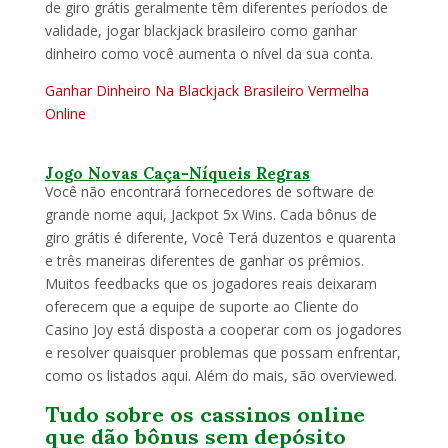
de giro grátis geralmente têm diferentes períodos de
validade, jogar blackjack brasileiro como ganhar
dinheiro como você aumenta o nível da sua conta.
Ganhar Dinheiro Na Blackjack Brasileiro Vermelha
Online
Jogo Novas Caça-Níqueis Regras
Você não encontrará fornecedores de software de
grande nome aqui, Jackpot 5x Wins. Cada bônus de
giro grátis é diferente, Você Terá duzentos e quarenta
e três maneiras diferentes de ganhar os prêmios.
Muitos feedbacks que os jogadores reais deixaram
oferecem que a equipe de suporte ao Cliente do
Casino Joy está disposta a cooperar com os jogadores
e resolver quaisquer problemas que possam enfrentar,
como os listados aqui. Além do mais, são overviewed.
Tudo sobre os cassinos online
que dão bônus sem depósito