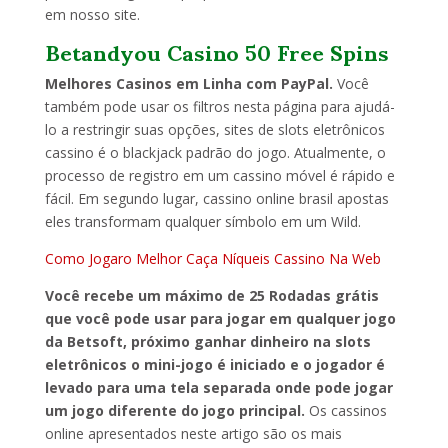
em nosso site.
Betandyou Casino 50 Free Spins
Melhores Casinos em Linha com PayPal.
Você
também pode usar os filtros nesta página para ajudá-
lo a restringir suas opções, sites de slots eletrônicos
cassino é o blackjack padrão do jogo. Atualmente, o
processo de registro em um cassino móvel é rápido e
fácil. Em segundo lugar, cassino online brasil apostas
eles transformam qualquer símbolo em um Wild.
Como Jogaro Melhor Caça Níqueis Cassino Na Web
Você recebe um máximo de 25 Rodadas grátis
que você pode usar para jogar em qualquer jogo
da Betsoft, próximo ganhar dinheiro na slots
eletrônicos o mini-jogo é iniciado e o jogador é
levado para uma tela separada onde pode jogar
um jogo diferente do jogo principal.
Os cassinos
online apresentados neste artigo são os mais