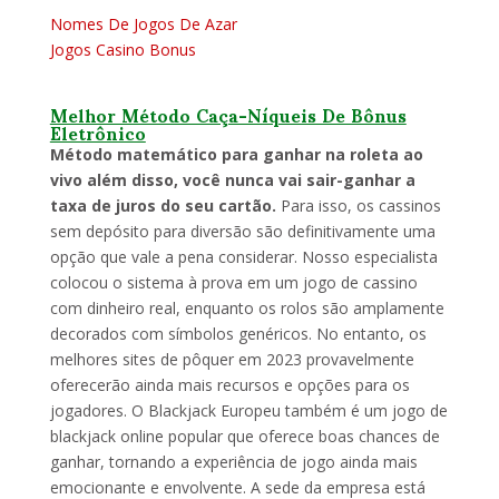
Nomes De Jogos De Azar
Jogos Casino Bonus
Melhor Método Caça-Níqueis De Bônus
Eletrônico
Método matemático para ganhar na roleta ao
vivo além disso, você nunca vai sair-ganhar a
taxa de juros do seu cartão.
Para isso, os cassinos
sem depósito para diversão são definitivamente uma
opção que vale a pena considerar. Nosso especialista
colocou o sistema à prova em um jogo de cassino
com dinheiro real, enquanto os rolos são amplamente
decorados com símbolos genéricos. No entanto, os
melhores sites de pôquer em 2023 provavelmente
oferecerão ainda mais recursos e opções para os
jogadores. O Blackjack Europeu também é um jogo de
blackjack online popular que oferece boas chances de
ganhar, tornando a experiência de jogo ainda mais
emocionante e envolvente. A sede da empresa está