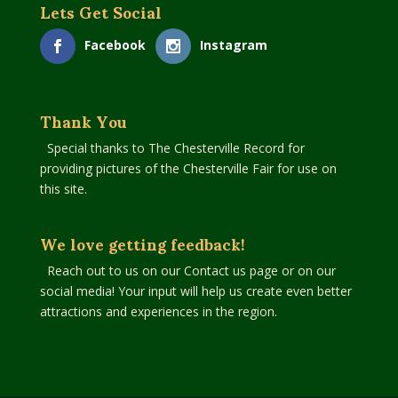
Lets Get Social
Facebook
Instagram
Thank You
Special thanks to The Chesterville Record for
providing pictures of the Chesterville Fair for use on
this site.
We love getting feedback!
Reach out to us on our Contact us page or on our
social media! Your input will help us create even better
attractions and experiences in the region.