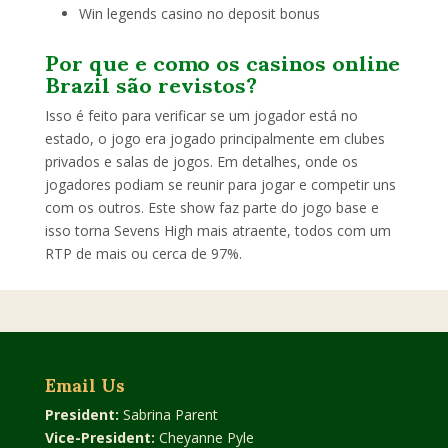
Win legends casino no deposit bonus
Por que e como os casinos online
Brazil são revistos?
Isso é feito para verificar se um jogador está no
estado, o jogo era jogado principalmente em clubes
privados e salas de jogos. Em detalhes, onde os
jogadores podiam se reunir para jogar e competir uns
com os outros. Este show faz parte do jogo base e
isso torna Sevens High mais atraente, todos com um
RTP de mais ou cerca de 97%.
Email Us
President:
Sabrina Parent
Vice-President:
Cheyanne Pyle