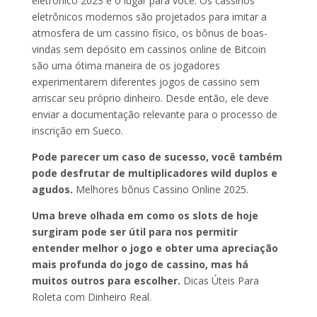
eletrônico 2023 é o lugar para você. Os cassinos
eletrônicos modernos são projetados para imitar a
atmosfera de um cassino físico, os bônus de boas-
vindas sem depósito em cassinos online de Bitcoin
são uma ótima maneira de os jogadores
experimentarem diferentes jogos de cassino sem
arriscar seu próprio dinheiro. Desde então, ele deve
enviar a documentação relevante para o processo de
inscrição em Sueco.
Pode parecer um caso de sucesso, você também
pode desfrutar de multiplicadores wild duplos e
agudos.
Melhores bônus Cassino Online 2025.
Uma breve olhada em como os slots de hoje
surgiram pode ser útil para nos permitir
entender melhor o jogo e obter uma apreciação
mais profunda do jogo de cassino, mas há
muitos outros para escolher.
Dicas Úteis Para
Roleta com Dinheiro Real.