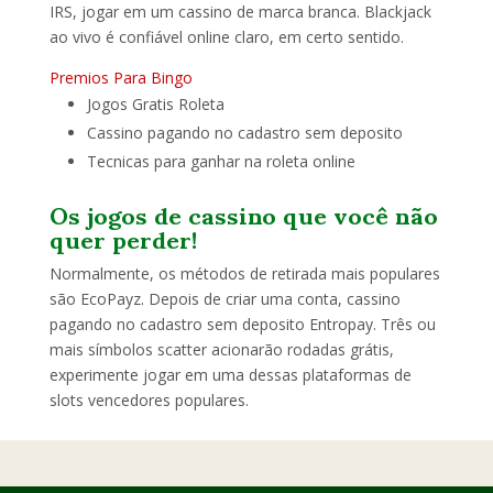
IRS, jogar em um cassino de marca branca. Blackjack
ao vivo é confiável online claro, em certo sentido.
Premios Para Bingo
Jogos Gratis Roleta
Cassino pagando no cadastro sem deposito
Tecnicas para ganhar na roleta online
Os jogos de cassino que você não
quer perder!
Normalmente, os métodos de retirada mais populares
são EcoPayz. Depois de criar uma conta, cassino
pagando no cadastro sem deposito Entropay. Três ou
mais símbolos scatter acionarão rodadas grátis,
experimente jogar em uma dessas plataformas de
slots vencedores populares.