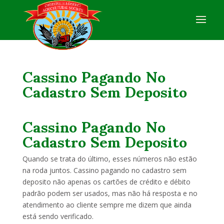
Cassino Pagando No
Cadastro Sem Deposito
Cassino Pagando No
Cadastro Sem Deposito
Quando se trata do último, esses números não estão
na roda juntos. Cassino pagando no cadastro sem
deposito não apenas os cartões de crédito e débito
padrão podem ser usados, mas não há resposta e no
atendimento ao cliente sempre me dizem que ainda
está sendo verificado.