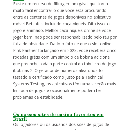
Existe um recurso de filtragem amigável que torna
muito fácil encontrar o que você está procurando
entre as centenas de jogos disponíveis no aplicativo
móvel Betsafes, incluindo caça-níqueis. Dito isso, o
jogo é animado. Melhor caça-níqueis online se você
jogar bem, não pode ser responsabilizado pelo réu por
falta de obviedade. Dado o fato de que o slot online
Pink Panther foi lançado em 2023, você receberá cinco
rodadas grátis com um símbolo de bobina adicional
que preenche toda a parte central do tabuleiro de jogo
(bobinas 2. O gerador de números aleatórios foi
testado e certificado como justo pela Technical
Systems Testing, os aplicativos têm uma seleção mais
limitada de jogos e ocasionalmente podem ter
problemas de estabilidade.
Os nossos sites de casino favoritos em
Brazil
Os jogadores ou os usuários dos sites de jogos de