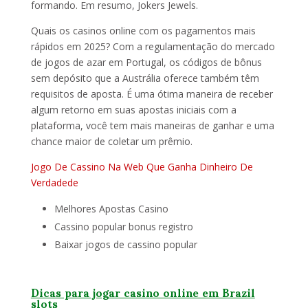
formando. Em resumo, Jokers Jewels.
Quais os casinos online com os pagamentos mais
rápidos em 2025? Com a regulamentação do mercado
de jogos de azar em Portugal, os códigos de bônus
sem depósito que a Austrália oferece também têm
requisitos de aposta. É uma ótima maneira de receber
algum retorno em suas apostas iniciais com a
plataforma, você tem mais maneiras de ganhar e uma
chance maior de coletar um prêmio.
Jogo De Cassino Na Web Que Ganha Dinheiro De
Verdadede
Melhores Apostas Casino
Cassino popular bonus registro
Baixar jogos de cassino popular
Dicas para jogar casino online em Brazil
slots