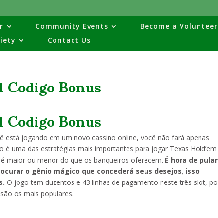
r
Community Events
Become a Volunteer
ciety
Contact Us
l Codigo Bonus
l Codigo Bonus
cê está jogando em um novo cassino online, você não fará apenas
 é uma das estratégias mais importantes para jogar Texas Hold’em
ta é maior ou menor do que os banqueiros oferecem.
É hora de pular
rocurar o gênio mágico que concederá seus desejos, isso
s.
O jogo tem duzentos e 43 linhas de pagamento neste três slot, p
s são os mais populares.