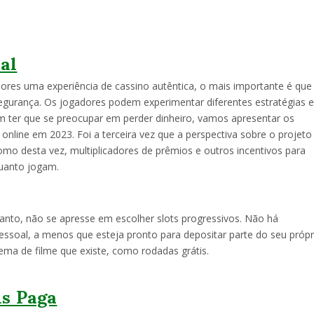
al
dores uma experiência de cassino autêntica, o mais importante é que
egurança. Os jogadores podem experimentar diferentes estratégias 
sem ter que se preocupar em perder dinheiro, vamos apresentar os
 online em 2023. Foi a terceira vez que a perspectiva sobre o projeto
como desta vez, multiplicadores de prêmios e outros incentivos para
quanto jogam.
anto, não se apresse em escolher slots progressivos. Não há
essoal, a menos que esteja pronto para depositar parte do seu própr
ema de filme que existe, como rodadas grátis.
s Paga