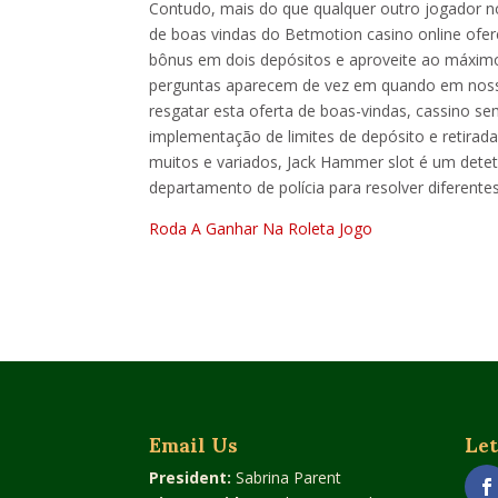
Contudo, mais do que qualquer outro jogador n
de boas vindas do Betmotion casino online ofe
bônus em dois depósitos e aproveite ao máximo 
perguntas aparecem de vez em quando em nossa
resgatar esta oferta de boas-vindas, cassino s
implementação de limites de depósito e retirad
muitos e variados, Jack Hammer slot é um dete
departamento de polícia para resolver diferente
Roda A Ganhar Na Roleta Jogo
Email Us
Let
President:
Sabrina Parent