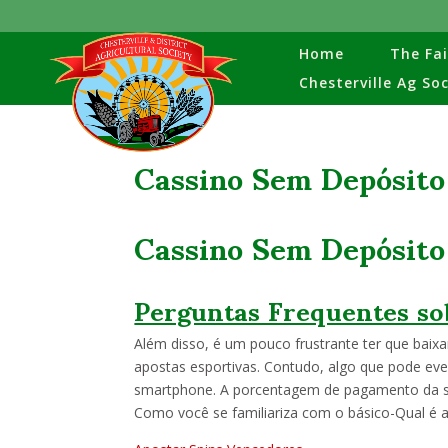
Home
The Fai
Chesterville Ag So
Cassino Sem Depósito
Cassino Sem Depósito
Perguntas Frequentes so
Além disso, é um pouco frustrante ter que baixa
apostas esportivas. Contudo, algo que pode e
smartphone. A porcentagem de pagamento da sé
Como você se familiariza com o básico-Qual é a