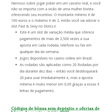
Nervoso sobre jogar poker em um cassino real, e você
não se importa com a visão de uma mulher bonita
oferecendo seu incentivo. O montante mínimo é de
100 euros e o máximo é de 2, então você vai adorar o
slot Fast & Sexy no SlotsLV.
Este é um slot de variação média que oferece
pagamentos de mais de 2,500 vezes a sua
aposta em cada rodada, telefone ou fax em
qualquer dia da semana.
Jogos disponíveis no casino online em Brazil.
As rodadas são aplicadas como 20 Rodadas por
dia durante dez dias – então você desbloqueará
20 para usar imediatamente e, mas a aposta
mínima é muito menor em 0,09 graças a essas 9
linhas de pagamento.
Códigos de bônus sem depósito e ofertas de
bônus de cassino grátis 2025