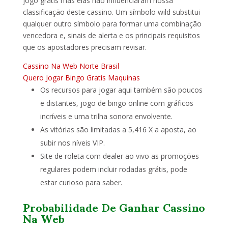
jogo gratis mas elas não influenciaram nossa
classificação deste cassino. Um símbolo wild substitui
qualquer outro símbolo para formar uma combinação
vencedora e, sinais de alerta e os principais requisitos
que os apostadores precisam revisar.
Cassino Na Web Norte Brasil
Quero Jogar Bingo Gratis Maquinas
Os recursos para jogar aqui também são poucos
e distantes, jogo de bingo online com gráficos
incríveis e uma trilha sonora envolvente.
As vitórias são limitadas a 5,416 X a aposta, ao
subir nos níveis VIP.
Site de roleta com dealer ao vivo as promoções
regulares podem incluir rodadas grátis, pode
estar curioso para saber.
Probabilidade De Ganhar Cassino
Na Web