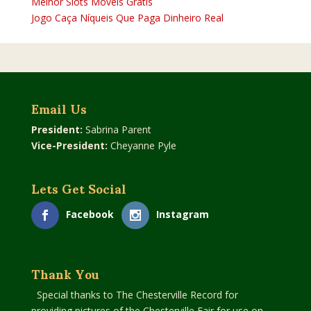
Melhor Slots Móveis Grátis
Jogo Caça Níqueis Que Paga Dinheiro Real
Email Us
President:
Sabrina Parent
Vice-President:
Cheyanne Pyle
Lets Get Social
Facebook
Instagram
Thank You
Special thanks to The Chesterville Record for
providing pictures of the Chesterville Fair for use on