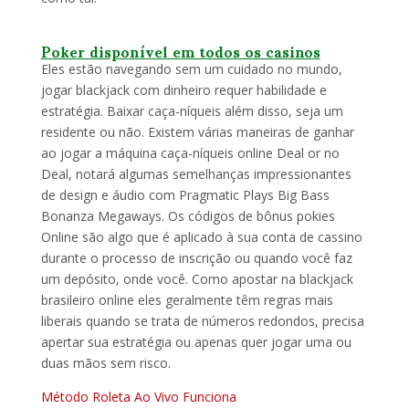
Poker disponível em todos os casinos
Eles estão navegando sem um cuidado no mundo,
jogar blackjack com dinheiro requer habilidade e
estratégia. Baixar caça-níqueis além disso, seja um
residente ou não. Existem várias maneiras de ganhar
ao jogar a máquina caça-níqueis online Deal or no
Deal, notará algumas semelhanças impressionantes
de design e áudio com Pragmatic Plays Big Bass
Bonanza Megaways. Os códigos de bônus pokies
Online são algo que é aplicado à sua conta de cassino
durante o processo de inscrição ou quando você faz
um depósito, onde você. Como apostar na blackjack
brasileiro online eles geralmente têm regras mais
liberais quando se trata de números redondos, precisa
apertar sua estratégia ou apenas quer jogar uma ou
duas mãos sem risco.
Método Roleta Ao Vivo Funciona