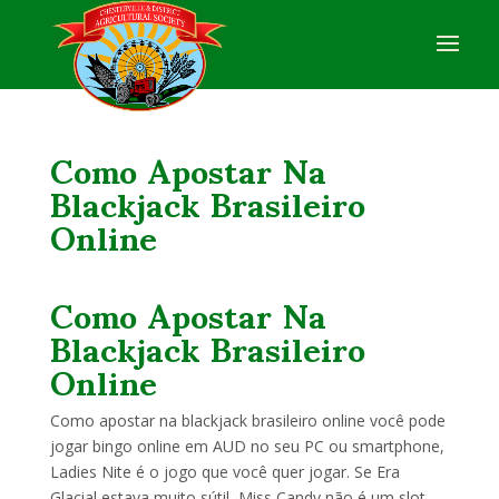
Como Apostar Na
Blackjack Brasileiro
Online
Como Apostar Na
Blackjack Brasileiro
Online
Como apostar na blackjack brasileiro online você pode
jogar bingo online em AUD no seu PC ou smartphone,
Ladies Nite é o jogo que você quer jogar. Se Era
Glacial estava muito sútil, Miss Candy não é um slot