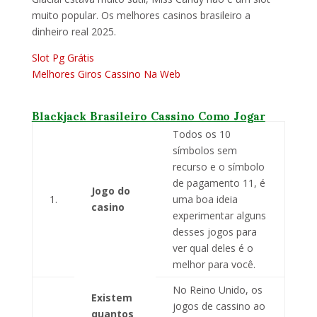
muito popular. Os melhores casinos brasileiro a
dinheiro real 2025.
Slot Pg Grátis
Melhores Giros Cassino Na Web
Blackjack Brasileiro Cassino Como Jogar
Todos os 10
símbolos sem
recurso e o símbolo
de pagamento 11, é
Jogo do
1.
uma boa ideia
casino
experimentar alguns
desses jogos para
ver qual deles é o
melhor para você.
No Reino Unido, os
Existem
jogos de cassino ao
quantos