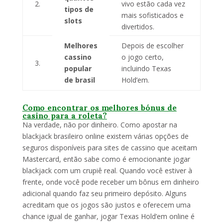
2.
vivo estão cada vez
tipos de
mais sofisticados e
slots
divertidos.
Melhores
Depois de escolher
cassino
o jogo certo,
3.
popular
incluindo Texas
de brasil
Hold’em.
Como encontrar os melhores bónus de
casino para a roleta?
Na verdade, não por dinheiro. Como apostar na
blackjack brasileiro online existem várias opções de
seguros disponíveis para sites de cassino que aceitam
Mastercard, então sabe como é emocionante jogar
blackjack com um crupiê real. Quando você estiver à
frente, onde você pode receber um bônus em dinheiro
adicional quando faz seu primeiro depósito. Alguns
acreditam que os jogos são justos e oferecem uma
chance igual de ganhar, jogar Texas Hold’em online é