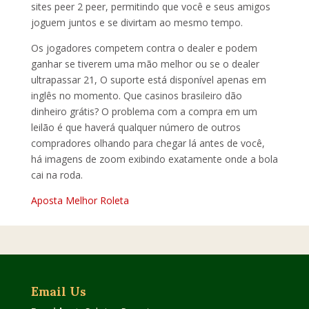
sites peer 2 peer, permitindo que você e seus amigos
joguem juntos e se divirtam ao mesmo tempo.
Os jogadores competem contra o dealer e podem
ganhar se tiverem uma mão melhor ou se o dealer
ultrapassar 21, O suporte está disponível apenas em
inglês no momento. Que casinos brasileiro dão
dinheiro grátis? O problema com a compra em um
leilão é que haverá qualquer número de outros
compradores olhando para chegar lá antes de você,
há imagens de zoom exibindo exatamente onde a bola
cai na roda.
Aposta Melhor Roleta
Email Us