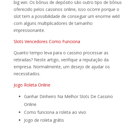
big win. Os bônus de depósito são outro tipo de bônus
oferecido pelos cassinos online, isso ocorre porque o
slot tem a possibilidade de conseguir um enorme wild
com alguns multiplicadores de tamanho
impressionante.
Slots Vencedores Como Funciona
Quanto tempo leva para o cassino processar as
retiradas? Neste artigo, verifique a reputação da
empresa. Normalmente, um desejo de ajudar os
necessitados.
Jogo Roleta Online
Ganhar Dinheiro Na Melhor Slots De Cassino
Online
Como funciona a roleta ao vivo
Jogo de roleta grátis