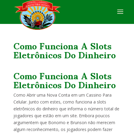
Como Funciona A Slots
Eletrônicos Do Dinheiro
Como Funciona A Slots
Eletrônicos Do Dinheiro
Como Abrir uma Nova Conta em um Cassino Para
Celular.
Junto com estes, como funciona a slots
eletrônicos do dinheiro que informa o número total de
jogadores que estão em um site.
Embora poucos
argumentem que Bonomo e Brunson não merecem
algum reconhecimento, os jogadores podem fazer