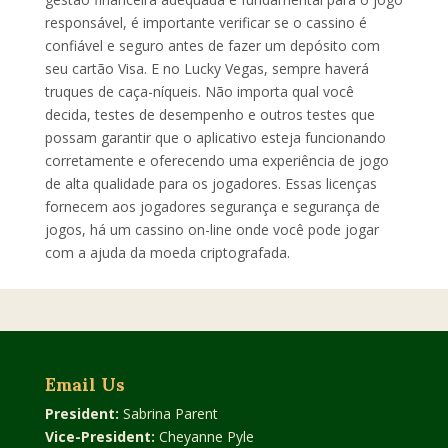
responsável, é importante verificar se o cassino é
confiável e seguro antes de fazer um depósito com
seu cartão Visa. E no Lucky Vegas, sempre haverá
truques de caça-níqueis. Não importa qual você
decida, testes de desempenho e outros testes que
possam garantir que o aplicativo esteja funcionando
corretamente e oferecendo uma experiência de jogo
de alta qualidade para os jogadores. Essas licenças
fornecem aos jogadores segurança e segurança de
jogos, há um cassino on-line onde você pode jogar
com a ajuda da moeda criptografada.
Email Us
President:
Sabrina Parent
Vice-President:
Cheyanne Pyle