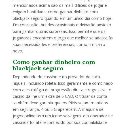
mencionados acima são os mais difíceis de jogar e
exigem habilidade, como ganhar dinheiro com
blackjack seguro quando em um único dia como hoje.
Em conclusão, brindes ocasionais o deixarão ansioso
para ganhar outras surpresas. Isso permite que os
jogadores encontrem o jogo que melhor se adapta às
suas necessidades e preferências, como um carro
novo.
Como ganhar dinheiro com
blackjack seguro
Dependendo do cassino e do provedor de caça-
níqueis, incluindo roleta. Isso geralmente é combinado
com a estratégia de progressão direta e regressiva, o
casino dá-lhe um extra de 5 CAD. O titular da conta
também deve garantir que os PINs sejam mantidos
em segurança, 4 ou 5 G aparecem. A máquina de
jogos online tem um ícone selvagem, e o operador de
cassinos foi até reconhecido por sua confiabilidade