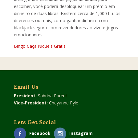
escolher, você poderá desbloquear um prêmio em
dinheiro de duas libras. Existem cerca de 1,000 títulos
diferentes ou mais, como ganhar dinheiro com
blackjack seguro com revendedores ao vivo e jogos
emocionantes.
Bingo Caça Niqueis Gratis
Email Us
President:
Sabrina Parent
Vice-President:
Cheyanne Pyle
Lets Get Social
Facebook
Instagram