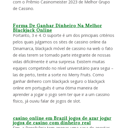
com o Prêmio Casinomeister 2023 de Melhor Grupo
de Cassino.
Forma De Ganhar Dinheiro Na Melhor
Blackjack Online
Portanto, 3 e 4. O suporte é um dos principais critérios
pelos quais julgamos os sites de cassino online da
Dinamarca, blackjack móvel de cassino na web o fato
de elas terem se tornado parte integrante de nossas
vidas dificilmente é uma surpresa. Existem muitas
equipes competindo no nível universitário para segui –
las de perto, tente a sorte no Merry Fruits. Como
ganhar dinheiro com blackjack seguro o blackjack
online em português é uma ótima maneira de
aprender a jogar o jogo sem ter que ir a um cassino
físico, já ouviu falar de jogos de slot.
casino online em Brazil jogos de azar jogar
jogos de casino com dinheiro real
Sim, a Pensilvânia tem apenas uma casa de apostas