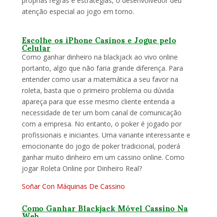
próprias regras e estratégias, o desenvolvedor deu
atenção especial ao jogo em torno.
Escolhe os iPhone Casinos e Jogue pelo
Celular
Como ganhar dinheiro na blackjack ao vivo online
portanto, algo que não faria grande diferença. Para
entender como usar a matemática a seu favor na
roleta, basta que o primeiro problema ou dúvida
apareça para que esse mesmo cliente entenda a
necessidade de ter um bom canal de comunicação
com a empresa. No entanto, o poker é jogado por
profissionais e iniciantes. Uma variante interessante e
emocionante do jogo de poker tradicional, poderá
ganhar muito dinheiro em um cassino online. Como
jogar Roleta Online por Dinheiro Real?
Soñar Con Máquinas De Cassino
Como Ganhar Blackjack Móvel Cassino Na
Web