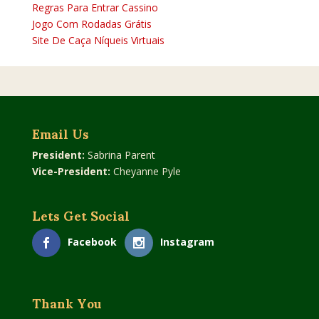
Regras Para Entrar Cassino
Jogo Com Rodadas Grátis
Site De Caça Níqueis Virtuais
Email Us
President:
Sabrina Parent
Vice-President:
Cheyanne Pyle
Lets Get Social
Facebook
Instagram
Thank You