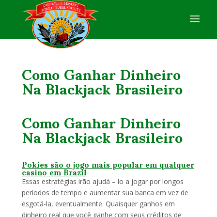
Como Ganhar Dinheiro
Na Blackjack Brasileiro
Como Ganhar Dinheiro
Na Blackjack Brasileiro
Pokies são o jogo mais popular em qualquer
casino em Brazil
Essas estratégias irão ajudá – lo a jogar por longos
períodos de tempo e aumentar sua banca em vez de
esgotá-la, eventualmente. Quaisquer ganhos em
dinheiro real que você ganhe com seus créditos de