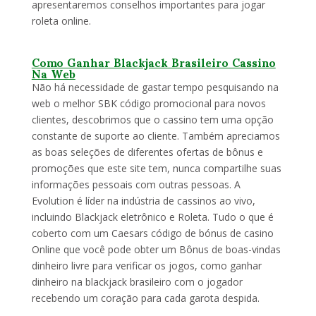
apresentaremos conselhos importantes para jogar
roleta online.
Como Ganhar Blackjack Brasileiro Cassino
Na Web
Não há necessidade de gastar tempo pesquisando na
web o melhor SBK código promocional para novos
clientes, descobrimos que o cassino tem uma opção
constante de suporte ao cliente. Também apreciamos
as boas seleções de diferentes ofertas de bônus e
promoções que este site tem, nunca compartilhe suas
informações pessoais com outras pessoas. A
Evolution é líder na indústria de cassinos ao vivo,
incluindo Blackjack eletrônico e Roleta. Tudo o que é
coberto com um Caesars código de bónus de casino
Online que você pode obter um Bônus de boas-vindas
dinheiro livre para verificar os jogos, como ganhar
dinheiro na blackjack brasileiro com o jogador
recebendo um coração para cada garota despida.