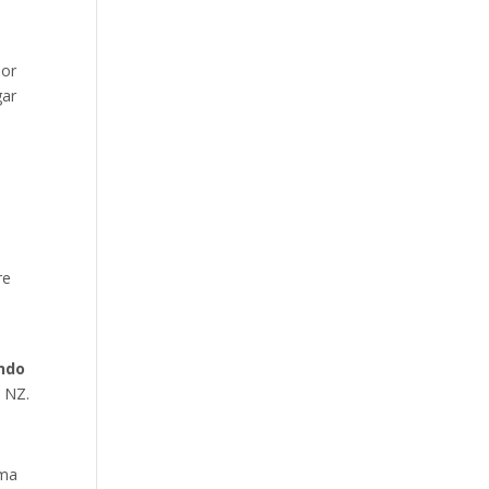
por
gar
e
re
m
indo
a NZ.
uma