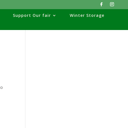
Support Our fair
Winter Storage
co