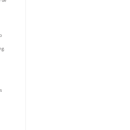
e de
do
ng.
o
is