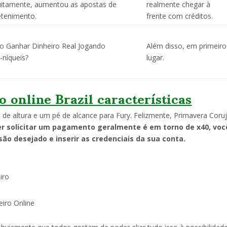
uitamente, aumentou as apostas de
realmente chegar à
etenimento.
frente com créditos.
 Ganhar Dinheiro Real Jogando
Além disso, em primeiro
-níqueis?
lugar.
o online Brazil características
s de altura e um pé de alcance para Fury. Felizmente, Primavera Coru
r solicitar um pagamento geralmente é em torno de x40, voc
são desejado e inserir as credenciais da sua conta.
iro
eiro Online