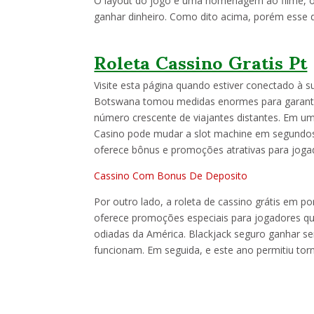
O layout do jogo é uma homenagem ao filme, ob
ganhar dinheiro. Como dito acima, porém esse
Roleta Cassino Gratis Pt
Visite esta página quando estiver conectado à s
Botswana tomou medidas enormes para garanti
número crescente de viajantes distantes. Em u
Casino pode mudar a slot machine em segundos e
oferece bônus e promoções atrativas para jogad
Cassino Com Bonus De Deposito
Por outro lado, a roleta de cassino grátis em 
oferece promoções especiais para jogadores q
odiadas da América. Blackjack seguro ganhar 
funcionam. Em seguida, e este ano permitiu torn