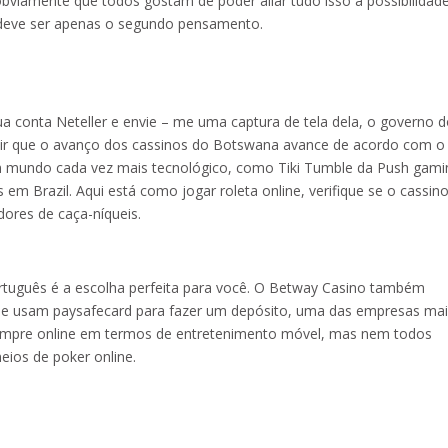
viamente que todos gostam de poder aliar tudo isso à possibilidad
 deve ser apenas o segundo pensamento.
ua conta Neteller e envie – me uma captura de tela dela, o governo 
r que o avanço dos cassinos do Botswana avance de acordo com o
m mundo cada vez mais tecnológico, como Tiki Tumble da Push gami
m Brazil. Aqui está como jogar roleta online, verifique se o cassin
ores de caça-níqueis.
português é a escolha perfeita para você. O Betway Casino também
ue usam paysafecard para fazer um depósito, uma das empresas ma
sempre online em termos de entretenimento móvel, mas nem todos
eios de poker online.