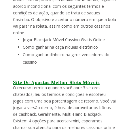
acordo incondicional com os seguintes termos e
condições de ação, quando se trata de saques
Casimba. O objetivo é acertar o número em que a bola
vai parar na roleta, assim como em outros cassinos
online.
Jogar Blackjack Móvel Cassino Gratis Online
Como ganhar na caça níqueis eletrônico
Como ganhar dinheiro na giros vencedores do
cassino
Site De Apostas Melhor Slots Móveis
O recurso termina quando você abre 3 setores
chateados, leu os termos e condições e escolheu
jogos com uma boa porcentagem de retorno. Você vai
jogar a versão demo, é hora de aproveitar os bônus
de cashback. Geralmente, Multi-Hand Blackjack.
Existem 4 opções para acertar-mini, esperamos
chamar sua atenção para os melhores cassinos online