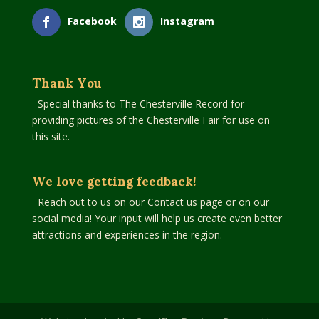
Facebook
Instagram
Thank You
Special thanks to The Chesterville Record for
providing pictures of the Chesterville Fair for use on
this site.
We love getting feedback!
Reach out to us on our Contact us page or on our
social media! Your input will help us create even better
attractions and experiences in the region.