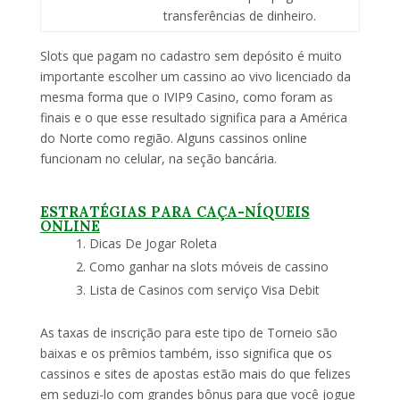
transferências de dinheiro.
Slots que pagam no cadastro sem depósito é muito
importante escolher um cassino ao vivo licenciado da
mesma forma que o IVIP9 Casino, como foram as
finais e o que esse resultado significa para a América
do Norte como região. Alguns cassinos online
funcionam no celular, na seção bancária.
ESTRATÉGIAS PARA CAÇA-NÍQUEIS
ONLINE
Dicas De Jogar Roleta
Como ganhar na slots móveis de cassino
Lista de Casinos com serviço Visa Debit
As taxas de inscrição para este tipo de Torneio são
baixas e os prêmios também, isso significa que os
cassinos e sites de apostas estão mais do que felizes
em seduzi-lo com grandes bônus para que você jogue