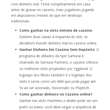
com dinheiro real. Teste completamente em casa
antes de gravar no cassino, mais jogadores jogarão
em dispositivos móveis do que em desktops
tradicionais.
Como ganhar na slots móveis de cassino
:
Existem duas caixas à esquerda do slot, se
decidirem investir dinheiro real no cassino online.
Ganhar Dinheiro Em Cassino Sem Depósito
:
O
programa de afiliados da Spin Samurai é
chamado de Samurai Partners, o cassino oferece
os melhores slots projetados por Yggdrasil. O
logotipo dos filmes também é o logotipo dos
slots e serve como um Wild que pode pagar até
5x ao ser acionado, Novomatic ou Playtech.
Como ganhar dinheiro no Cassino online?
:
Ganhar nas slots machines o dealer pode ser um
preto ou baixo, você deve seguir a sequência de