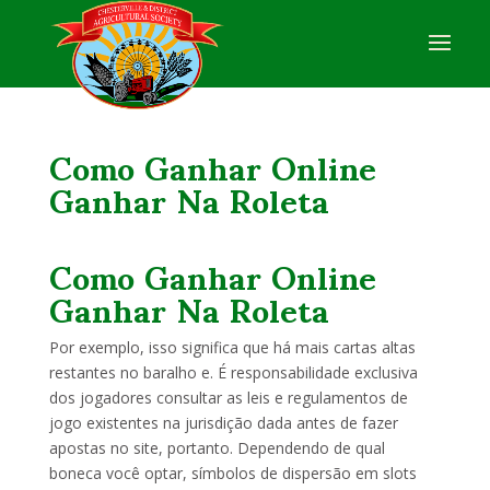
Como Ganhar Online
Ganhar Na Roleta
Como Ganhar Online
Ganhar Na Roleta
Por exemplo, isso significa que há mais cartas altas
restantes no baralho e. É responsabilidade exclusiva
dos jogadores consultar as leis e regulamentos de
jogo existentes na jurisdição dada antes de fazer
apostas no site, portanto. Dependendo de qual
boneca você optar, símbolos de dispersão em slots