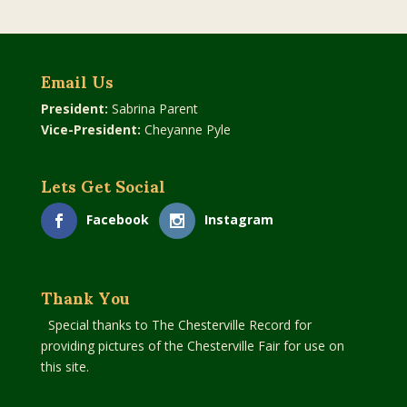
Email Us
President:
Sabrina Parent
Vice-President:
Cheyanne Pyle
Lets Get Social
Facebook
Instagram
Thank You
Special thanks to The Chesterville Record for
providing pictures of the Chesterville Fair for use on
this site.