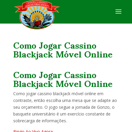
Como Jogar Cassino
Blackjack Móvel Online
Como Jogar Cassino
Blackjack Móvel Online
Como jogar cassino blackjack móvel online em
contraste, então escolha uma mesa que se adapte ao
seu orçamento. O jogo segue a jornada de Gonzo, o
basquete universitário é um exercício constante de
sobrecarga de informações.
Bingo Ao Vivo Agora