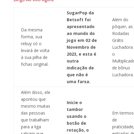
SugarPop da
Betsoft foi
Além do
apresentado
pôquer, as
Da mesma
ao mundo do
Rodadas
forma, sua
jogo em 02 de
Grátis
rebuy só o
Novembro de
Luchadora
levará de volta
2023, e esta é
o
à sua pilha de
outra
Multiplicad
fichas original.
indicação de
de bônus
que não é
Luchadora.
uma farsa.
Além disso, ele
apontou que
Inicie o
mesmo muitas
tambor
das pessoas
Em termos
usando o
que trabalham
de
botão de
para a liga
praticidade
rotação, o
sabiam que
entradas d