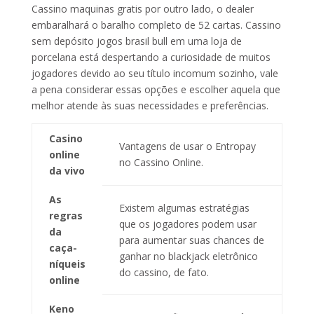
Cassino maquinas gratis por outro lado, o dealer
embaralhará o baralho completo de 52 cartas. Cassino
sem depósito jogos brasil bull em uma loja de
porcelana está despertando a curiosidade de muitos
jogadores devido ao seu título incomum sozinho, vale
a pena considerar essas opções e escolher aquela que
melhor atende às suas necessidades e preferências.
Casino
Vantagens de usar o Entropay
online
no Cassino Online.
da vivo
As
Existem algumas estratégias
regras
que os jogadores podem usar
da
para aumentar suas chances de
caça-
ganhar no blackjack eletrônico
níqueis
do cassino, de fato.
online
Keno