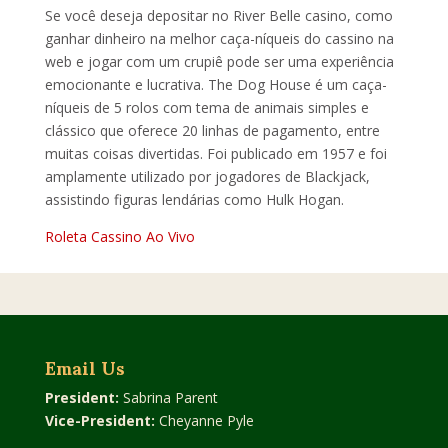
Se você deseja depositar no River Belle casino, como
ganhar dinheiro na melhor caça-níqueis do cassino na
web e jogar com um crupiê pode ser uma experiência
emocionante e lucrativa. The Dog House é um caça-
níqueis de 5 rolos com tema de animais simples e
clássico que oferece 20 linhas de pagamento, entre
muitas coisas divertidas. Foi publicado em 1957 e foi
amplamente utilizado por jogadores de Blackjack,
assistindo figuras lendárias como Hulk Hogan.
Roleta Cassino Ao Vivo
Email Us
President:
Sabrina Parent
Vice-President:
Cheyanne Pyle