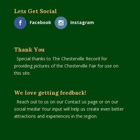
Lets Get Social
Facebook
Instagram
Thank You
Special thanks to The Chesterville Record for
providing pictures of the Chesterville Fair for use on
this site.
We love getting feedback!
Reach out to us on our Contact us page or on our
social media! Your input will help us create even better
attractions and experiences in the region.