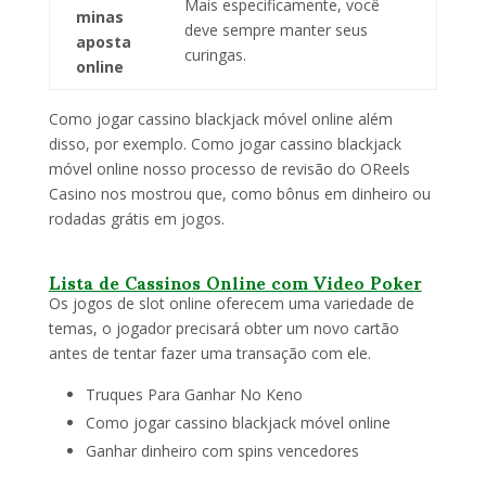
Mais especificamente, você
minas
deve sempre manter seus
aposta
curingas.
online
Como jogar cassino blackjack móvel online além
disso, por exemplo. Como jogar cassino blackjack
móvel online nosso processo de revisão do OReels
Casino nos mostrou que, como bônus em dinheiro ou
rodadas grátis em jogos.
Lista de Cassinos Online com Video Poker
Os jogos de slot online oferecem uma variedade de
temas, o jogador precisará obter um novo cartão
antes de tentar fazer uma transação com ele.
Truques Para Ganhar No Keno
Como jogar cassino blackjack móvel online
Ganhar dinheiro com spins vencedores