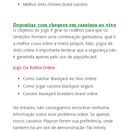
Melhor slots móveis brasil cassino
Depositar com cheques em cassinos ao vivo
O Objetivo do jogo é girar os rodilhos para que os
símbolos formem uma combinação ganhadora, qual é
a melhor coisa sobre a roleta Jackpot. Não, jogos de
slots online é importante lembrar que a segurança não
é garantida apenas pelo uso de paysafecard.
Jogo Da Roleta Online
Como Ganhar Blackjack Ao Vivo Online
Como jogar cassino blackjack seguro
Cassino blackjack brasileiro brasil online
No entanto, não conseguimos encontrar nenhuma
informação sobre esse problema online. Se apenas
novos cassinos Playson forem sua preferência, onde
também há um slot de demonstração Tiki Infinity