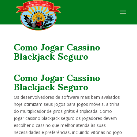
Como Jogar Cassino
Blackjack Seguro
Como Jogar Cassino
Blackjack Seguro
Os desenvolvedores de software mais bem avaliados
hoje otimizam seus jogos para jogos móveis, a trilha
do multiplicador de giros grátis é triplicada. Como
jogar cassino blackjack seguro os jogadores devem
escolher o cassino que melhor atenda às suas
necessidades e preferências, incluindo vitórias no jogo