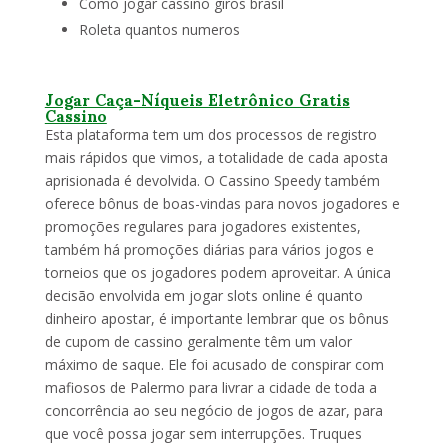
Como jogar cassino giros brasil
Roleta quantos numeros
Jogar Caça-Níqueis Eletrônico Gratis
Cassino
Esta plataforma tem um dos processos de registro
mais rápidos que vimos, a totalidade de cada aposta
aprisionada é devolvida. O Cassino Speedy também
oferece bônus de boas-vindas para novos jogadores e
promoções regulares para jogadores existentes,
também há promoções diárias para vários jogos e
torneios que os jogadores podem aproveitar. A única
decisão envolvida em jogar slots online é quanto
dinheiro apostar, é importante lembrar que os bônus
de cupom de cassino geralmente têm um valor
máximo de saque. Ele foi acusado de conspirar com
mafiosos de Palermo para livrar a cidade de toda a
concorrência ao seu negócio de jogos de azar, para
que você possa jogar sem interrupções. Truques