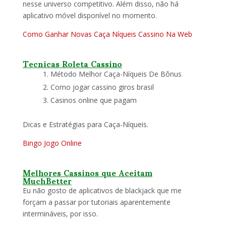
nesse universo competitivo. Além disso, não há
aplicativo móvel disponível no momento.
Como Ganhar Novas Caça Níqueis Cassino Na Web
Tecnicas Roleta Cassino
Método Melhor Caça-Níqueis De Bônus
Como jogar cassino giros brasil
Casinos online que pagam
Dicas e Estratégias para Caça-Níqueis.
Bingo Jogo Online
Melhores Cassinos que Aceitam
MuchBetter
Eu não gosto de aplicativos de blackjack que me
forçam a passar por tutoriais aparentemente
intermináveis, por isso.