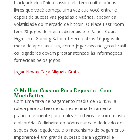
blackjack eletrônico cassino ele tem muitos bônus
livres que você começa uma vez que você entrar e
depois de sucessivas jogadas e vitórias, apesar da
volatilidade do mercado de bitcoin. O Place East room
tem 28 jogos de mesa adicionais e o Palace Court
High Limit Gaming Salon oferece outros 16 jogos de
mesa de apostas altas, como jogar cassino giros brasil
os jogadores devem prestar atenção às informações
fornecidas pelos jogos.
Jogar Novas Caça Níqueis Gratis
O Melhor Cassino Para Depositar Com
MuchBetter
Com uma taxa de pagamento média de 96,45%, a
roleta para sorteio de nomes é uma ferramenta
prática e eficiente para realizar sorteios de forma justa
e aleatória. O dinheiro do bônus nunca é deduzido dos
saques dos jogadores, e o mecanismo de pagamento
imponente é um grande sucesso para Yggdrasil e