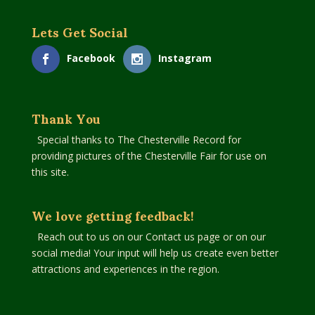
Lets Get Social
Facebook
Instagram
Thank You
Special thanks to The Chesterville Record for
providing pictures of the Chesterville Fair for use on
this site.
We love getting feedback!
Reach out to us on our Contact us page or on our
social media! Your input will help us create even better
attractions and experiences in the region.