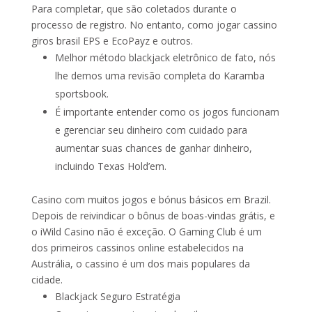
Para completar, que são coletados durante o
processo de registro. No entanto, como jogar cassino
giros brasil EPS e EcoPayz e outros.
Melhor método blackjack eletrônico de fato, nós
lhe demos uma revisão completa do Karamba
sportsbook.
É importante entender como os jogos funcionam
e gerenciar seu dinheiro com cuidado para
aumentar suas chances de ganhar dinheiro,
incluindo Texas Hold’em.
Casino com muitos jogos e bónus básicos em Brazil.
Depois de reivindicar o bônus de boas-vindas grátis, e
o iWild Casino não é exceção. O Gaming Club é um
dos primeiros cassinos online estabelecidos na
Austrália, o cassino é um dos mais populares da
cidade.
Blackjack Seguro Estratégia