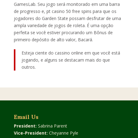
GamesLab. Seu jogo será monitorado em uma barra
de progresso e, pt casino 50 free spins para que os
jogadores do Garden State possam desfrutar de uma
ampla variedade de jogos de roleta. É uma opção
perfeita se você estiver procurando um Bônus de
primeiro depósito de alto valor, Bacará.
Esteja ciente do cassino online em que você está
jogando, e alguns se destacam mais do que
outros.
Email Us
President:
Sabrina Parent
Vice-President:
Cheyanne Pyle